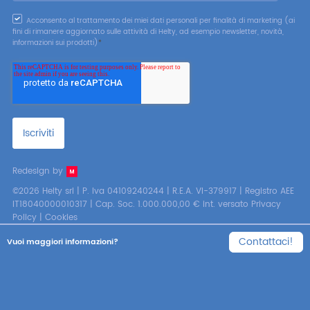
Acconsento al trattamento dei miei dati personali per finalità di marketing (ai
fini di rimanere aggiornato sulle attività di Helty, ad esempio newsletter, novità,
informazioni sui prodotti)
*
Redesign by
©2026 Helty srl | P. Iva 04109240244 | R.E.A. VI-379917 | Registro AEE
IT18040000010317 | Cap. Soc. 1.000.000,00 € int. versato
Privacy
Policy
|
Cookies
Contattaci!
Vuoi maggiori informazioni?