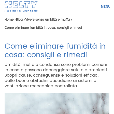
Prodotti
Home
Blog
Vivere senza umidità e muffa
Come eliminare l’umidità in casa: consigli e rimedi
Professionisti
Academy
Come eliminare l’umidità in
Realizzazioni
casa: consigli e rimedi
Risorse
Umidità, muffe e condensa sono problemi comuni
Blog
in casa e possono danneggiare salute e ambienti.
Scopri cause, conseguenze e soluzioni efficaci,
Contatti
dalle buone abitudini quotidiane ai sistemi di
ventilazione meccanica controllata.
Ricerca