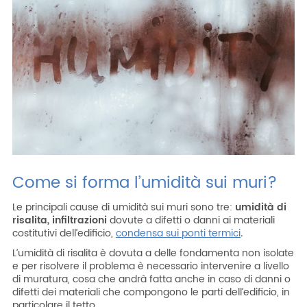
ITA
ENG
ESP
DEU
Azienda
Area riservata
Area riservata CAT
Lavora con noi
SHOP filtri
Come si forma l’umidità sui muri?
Le principali cause di umidità sui muri sono tre:
umidità di
risalita, infiltrazioni
dovute a difetti o danni ai materiali
costitutivi dell’edificio,
condensa sui ponti termici
.
L’umidità di risalita è dovuta a delle fondamenta non isolate
e per risolvere il problema è necessario intervenire a livello
di muratura, cosa che andrà fatta anche in caso di danni o
difetti dei materiali che compongono le parti dell’edificio, in
particolare il tetto.