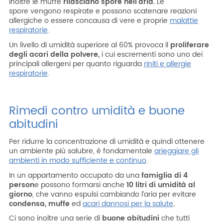
Inoltre le muffe
rilasciano spore nell’aria.
Le
spore vengono respirate e possono scatenare reazioni
allergiche o essere concausa di vere e proprie
malattie
respiratorie
.
Un livello di umidità superiore al 60% provoca il
proliferare
degli acari della polvere,
i cui escrementi sono uno dei
principali allergeni per quanto riguarda
riniti e allergie
respiratorie
.
Rimedi contro umidità e buone
abitudini
Per ridurre la concentrazione di umidità e quindi ottenere
un ambiente più salubre, è fondamentale
arieggiare gli
ambienti in modo sufficiente e continuo
.
In un appartamento occupato da una
famiglia di 4
person
e possono formarsi anche
10 litri di umidità al
giorno
, che vanno espulsi cambiando l’aria per evitare
condensa, muffe
ed
acari dannosi per la salute
.
Ci sono inoltre una serie di
buone abitudini
che tutti