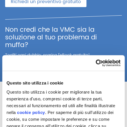
Richiedi un preventivo gratuito
Non credi che la VMC sia la
soluzione al tuo problema di
muffa?
Togliti ogni dubbio: scarica l'eBook gratuito!
Torna al form e scarica l'eBook
Questo sito utilizza i cookie
Cosa devi sapere sulla muffa
Questo sito utilizza i cookie per migliorare la tua
esperienza d'uso, compresi cookie di terze parti,
necessari al funzionamento ed utili alle finalità illustrate
nella
cookie policy
. Per saperne di più sull’utilizzo dei
cookie, su come impostare le preferenze e su come
negare il consenso all’utilizzo dei cookie, clicca su