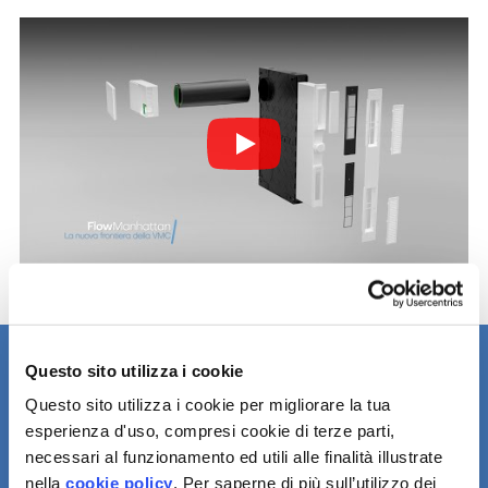
Play
Hai un progetto e vuoi ricevere una
Questo sito utilizza i cookie
proposta su misura?
Questo sito utilizza i cookie per migliorare la tua
esperienza d'uso, compresi cookie di terze parti,
Chiedi un preventivo
necessari al funzionamento ed utili alle finalità illustrate
nella
cookie policy
. Per saperne di più sull’utilizzo dei