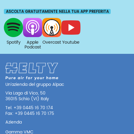
ASCOLTA GRATUITAMENTE NELLA TUA APP PREFERITA
Spotify
Apple
Overcast
Youtube
Podcast
Un’azienda del gruppo Alpac
Via Lago di Vico, 50
36015 Schio (VI) Italy
Tel. +39 0445 16 70 174
Fax: +39 0445 16 70 175
Azienda
Gamma VMC