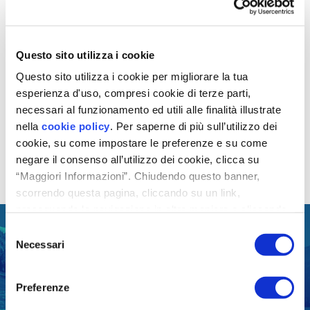
Abbattimento degli sprechi
energetici
Questo sito utilizza i cookie
Il ricambio aria mediante sistemi vmc
evita gli sbalzi
Questo sito utilizza i cookie per migliorare la tua
termici e le dispersioni
dovute all’apertura delle finestre
esperienza d'uso, compresi cookie di terze parti,
per arieggiare i locali, con un conseguente risparmio sui
costi di riscaldamento e climatizzazione. Inoltre, a differenza
necessari al funzionamento ed utili alle finalità illustrate
delle VMC push-pull che hanno valori altalenanti nel
nella
cookie policy
. Per saperne di più sull’utilizzo dei
recupero di calore, tutti le VMC Helty si basano sulla
cookie, su come impostare le preferenze e su come
tecnologia di
ventilazione a doppio flusso continuo
che
negare il consenso all’utilizzo dei cookie, clicca su
consente di avere
valori di efficienza termica consistenti
e costanti.
“Maggiori Informazioni”. Chiudendo questo banner,
scorrendo questa pagina, cliccando su un link,
proseguendo la navigazione in altra maniera o cliccando
“OK”, accetti l'utilizzo dei cookie da parte nostra.
Stai valutando una soluzione
Selezione
Necessari
per spazi di comunità?
del
consenso
Preferenze
Chiedi un preventivo