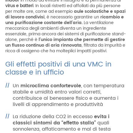
indoor
in modo da evitare il ristagno e la permanenza di
virus e batteri
. In locali ristretti ed affollati da più persone
per molte ore, come ad esempio
aule scolastiche e spazi
di lavoro condivisi
, è necessario garantire un
ricambio e
una purificazione costante dell’aria.
La ventilazione
meccanica degli ambienti diventa un ingrediente
essenziale, prima ancora dei sistemi di purificazione stand-
alone, perché è
l’unico impianto che permette di gestire
un flusso continuo di aria rinnovata
, filtrata da impurità e
ricca di ossigeno che ha molteplici impatti positivi.
Gli effetti positivi di una VMC in
classe e in ufficio
Un
microclima confortevole
, con temperatura
stabile e umidità entro valori corretti,
contribuisce al benessere fisico e aumenta i
livelli di apprendimento e produttività
La riduzione della CO2 in eccesso
evita i
classici sintomi da “effetto stalla”
quali
sonnolenza, affaticamento e mal di testa