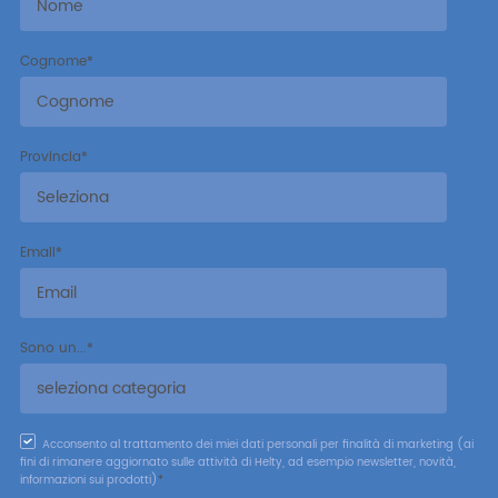
Cognome
*
Provincia
*
Email
*
Sono un...
*
Acconsento al trattamento dei miei dati personali per finalità di marketing (ai
fini di rimanere aggiornato sulle attività di Helty, ad esempio newsletter, novità,
informazioni sui prodotti)
*