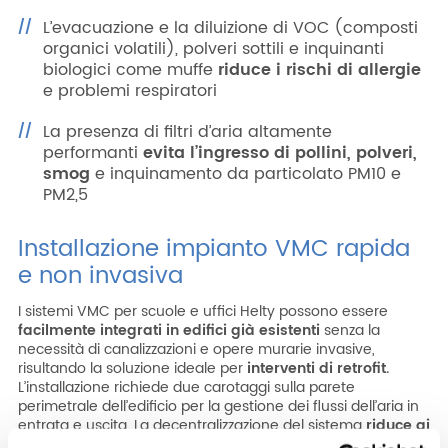
L’evacuazione e la diluizione di VOC (composti
organici volatili), polveri sottili e inquinanti
biologici come muffe
riduce i rischi di allergie
e problemi respiratori
La presenza di filtri d’aria altamente
performanti
evita l’ingresso di pollini, polveri,
smog
e inquinamento da particolato PM10 e
PM2,5
Installazione impianto VMC rapida
e non invasiva
I sistemi VMC per scuole e uffici Helty possono essere
facilmente integrati in edifici già esistenti
senza la
necessità di canalizzazioni e opere murarie invasive,
risultando la soluzione ideale per
interventi di retrofit.
L’installazione richiede due carotaggi sulla parete
perimetrale dell’edificio per la gestione dei flussi dell’aria in
entrata e uscita. La decentralizzazione del sistema
riduce ai
minimi termini le periodiche operazioni di sanificazione.