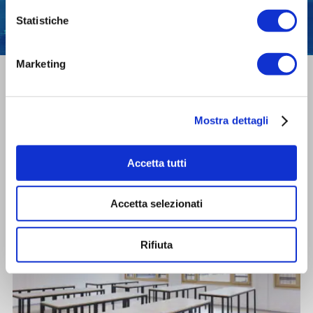
Fissa una consulenza
Statistiche
Marketing
VMC decentralizzate per
scuole e uffici: scopri le
applicazioni
Mostra dettagli
Accetta tutti
Accetta selezionati
Rifiuta