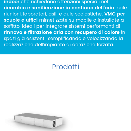
indoor
che richiedono attenzioni speciali nel
ITA
ENG
ESP
DEU
ricambio e
sanificazione in continuo dell’aria
: sale
riunioni, laboratori, asili e aule scolastiche.
VMC per
Azienda
scuole e uffici
mimetizzate su mobile o installate a
soffitto, ideali per integrare sistemi performanti di
Area riservata
rinnovo e filtrazione aria con recupero di calore
in
spazi già esistenti, semplificando e velocizzando la
Area riservata CAT
realizzazione dell’impianto di aerazione forzata.
Lavora con noi
SHOP filtri
Prodotti