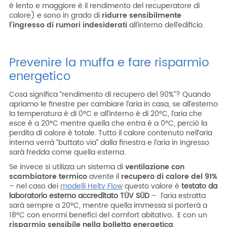
è lento e maggiore è il rendimento del recuperatore di
calore) e sono in grado di
ridurre sensibilmente
l’ingresso di rumori indesiderati
all’interno dell’edificio.
Prevenire la muffa e fare risparmio
energetico
Cosa significa “rendimento di recupero del 90%”? Quando
apriamo le finestre per cambiare l’aria in casa, se all’esterno
la temperatura è di 0°C e all’interno è di 20°C, l’aria che
esce è a 20°C mentre quella che entra è a 0°C, perciò la
perdita di calore è totale. Tutto il calore contenuto nell’aria
interna verrà “buttato via” dalla finestra e l’aria in ingresso
sarà fredda come quella esterna.
Se invece si utilizza un sistema di
ventilazione con
scambiatore termico
avente il
recupero di calore
del 91%
– nel caso dei
modelli Helty Flow
questo valore è
testato da
laboratorio esterno accreditato TÜV SÜD
– l’aria estratta
sarà sempre a 20°C, mentre quella immessa si porterà a
18°C con enormi benefici del comfort abitativo
.
E con un
risparmio sensibile nella bolletta energetica
.