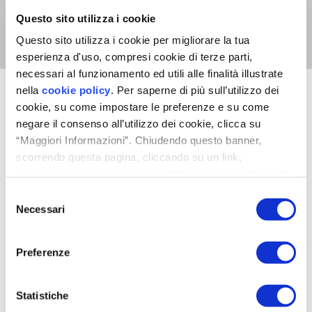
Questo sito utilizza i cookie
Questo sito utilizza i cookie per migliorare la tua
esperienza d'uso, compresi cookie di terze parti,
necessari al funzionamento ed utili alle finalità illustrate
nella
cookie policy
. Per saperne di più sull’utilizzo dei
Aerazione contro la muffa: le
cookie, su come impostare le preferenze e su come
soluzioni VMC puntuali Helty
negare il consenso all’utilizzo dei cookie, clicca su
“Maggiori Informazioni”. Chiudendo questo banner,
scorrendo questa pagina, cliccando su un link,
proseguendo la navigazione in altra maniera o cliccando
“OK”, accetti l'utilizzo dei cookie da parte nostra.
Selezione
Necessari
del
consenso
Preferenze
Statistiche