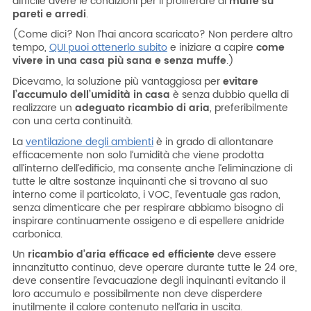
difficile avere le condizioni per il proliferare di
muffe su
pareti e arredi
.
(Come dici? Non l’hai ancora scaricato? Non perdere altro
tempo,
QUI puoi ottenerlo subito
e iniziare a capire
come
vivere in una casa più sana e senza muffe
.)
Dicevamo, la soluzione più vantaggiosa per
evitare
l’accumulo dell’umidità in casa
è senza dubbio quella di
realizzare un
adeguato ricambio di aria
, preferibilmente
con una certa continuità.
La
ventilazione degli ambienti
è in grado di allontanare
efficacemente non solo l’umidità che viene prodotta
all’interno dell’edificio, ma consente anche l’eliminazione di
tutte le altre sostanze inquinanti che si trovano al suo
interno come il particolato, i VOC, l’eventuale gas radon,
senza dimenticare che per respirare abbiamo bisogno di
inspirare continuamente ossigeno e di espellere anidride
carbonica.
Un
ricambio d’aria efficace ed efficiente
deve essere
innanzitutto continuo, deve operare durante tutte le 24 ore,
deve consentire l’evacuazione degli inquinanti evitando il
loro accumulo e possibilmente non deve disperdere
inutilmente il calore contenuto nell’aria in uscita.