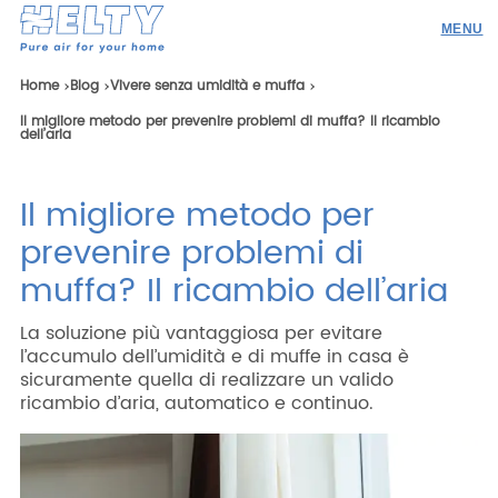
Prodotti
Home
Blog
Vivere senza umidità e muffa
Il migliore metodo per prevenire problemi di muffa? Il ricambio
Professionisti
dell’aria
Academy
Il migliore metodo per
Realizzazioni
prevenire problemi di
Risorse
muffa? Il ricambio dell’aria
Blog
La soluzione più vantaggiosa per evitare
Contatti
l’accumulo dell’umidità e di muffe in casa è
sicuramente quella di realizzare un valido
ricambio d’aria, automatico e continuo.
Ricerca