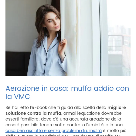
ITA
ENG
ESP
DEU
Azienda
Area riservata
Area riservata CAT
Lavora con noi
SHOP filtri
Aerazione in casa: muffa addio con
la VMC
Se hai letto l’e-book che ti guida alla scelta della
migliore
soluzione contro la muffa
, ormai l’equazione dovrebbe
esserti familiare: dove c’è una accurata areazione della
casa è possibile tenere sotto controllo l’umidità, e in una
casa ben asciutta e senza problemi di umidità
è molto più