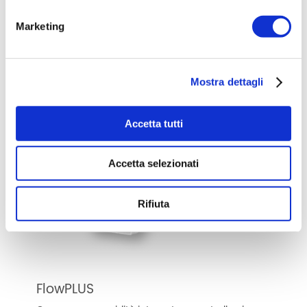
FlowEASY
Marketing
Il sistema VMC a parete performante, compatto e
funzionale.
Scopri di più
Mostra dettagli
Accetta tutti
Accetta selezionati
Rifiuta
FlowPLUS