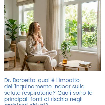
ITA
ENG
ESP
DEU
Azienda
Area riservata
Area riservata CAT
Lavora con noi
SHOP filtri
Dr. Barbetta, qual è l’impatto
dell’inquinamento indoor sulla
salute respiratoria? Quali sono le
principali fonti di rischio negli