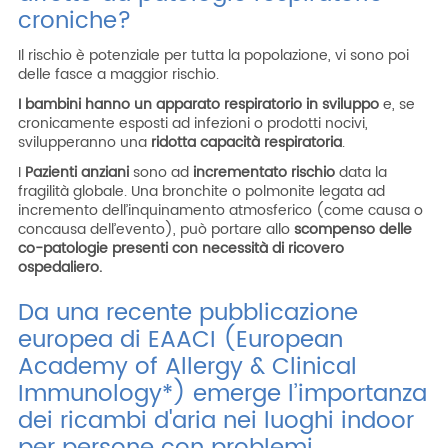
croniche?
Il rischio è potenziale per tutta la popolazione, vi sono poi
delle fasce a maggior rischio.
I bambini
hanno un apparato respiratorio in
sviluppo
e, se
cronicamente esposti ad infezioni o prodotti nocivi,
svilupperanno una
ridotta capacità respiratoria
.
I
Pazienti anziani
sono ad
incrementato rischio
data la
fragilità globale. Una bronchite o polmonite legata ad
incremento dell’inquinamento atmosferico (come causa o
concausa dell’evento), può portare allo
scompenso delle
co-patologie presenti con necessità di ricovero
ospedaliero.
Da una recente pubblicazione
europea di EAACI (European
Academy of Allergy & Clinical
Immunology*) emerge l’importanza
dei ricambi d'aria nei luoghi indoor
per persone con problemi