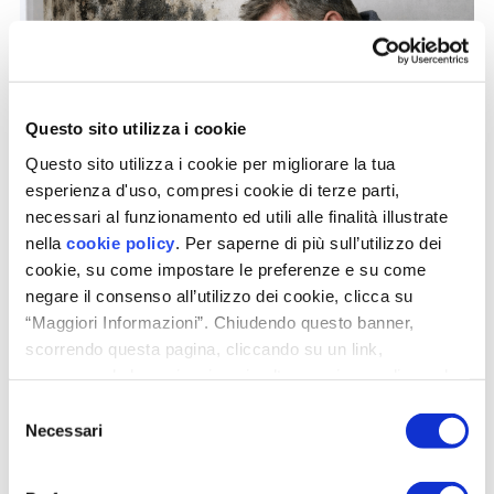
Questo sito utilizza i cookie
Questo sito utilizza i cookie per migliorare la tua
esperienza d'uso, compresi cookie di terze parti,
necessari al funzionamento ed utili alle finalità illustrate
nella
cookie policy
. Per saperne di più sull’utilizzo dei
Helty progetta e commercializza
cookie, su come impostare le preferenze e su come
negare il consenso all’utilizzo dei cookie, clicca su
sistemi di VMC (Ventilazione
“Maggiori Informazioni”. Chiudendo questo banner,
Meccanica Controllata) a doppio
scorrendo questa pagina, cliccando su un link,
flusso con recupero di calore: qual
proseguendo la navigazione in altra maniera o cliccando
è il suo punto di vista su questi
“OK”, accetti l'utilizzo dei cookie da parte nostra.
Selezione
sistemi di filtrazione dell’aria
Necessari
del
interna?
consenso