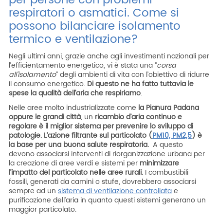
respiratori o asmatici. Come si
possono bilanciare isolamento
termico e ventilazione?
Negli ultimi anni, grazie anche agli investimenti nazionali per
l’efficientamento energetico, vi è stata una “
corsa
all’isolamento
” degli ambienti di vita con l’obiettivo di ridurre
il consumo energetico.
Di questo ne ha fatto tuttavia le
spese la qualità dell’aria
che respiriamo
.
Nelle aree molto industrializzate come
la Pianura Padana
oppure le grandi città
, un
ricambio d’aria continuo e
regolare
è il miglior sistema per prevenire lo sviluppo di
patologie. L’azione filtrante sul particolato (
PM10, PM2,5
) è
la base per una buona salute respiratoria.
A questo
devono associarsi interventi di riorganizzazione urbana per
la creazione di aree verdi e sistemi per
minimizzare
l’impatto del particolato nelle aree rurali.
I combustibili
fossili, generati da camini o stufe, dovrebbero associarsi
sempre ad un
sistema di ventilazione controllata
e
purificazione dell’aria in quanto questi sistemi generano un
maggior particolato.