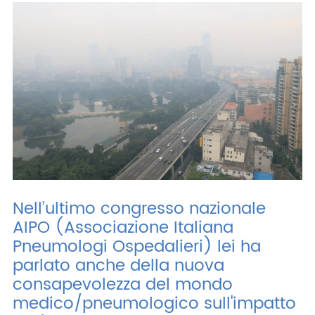
Nell’ultimo congresso nazionale
AIPO (Associazione Italiana
Pneumologi Ospedalieri) lei ha
parlato anche della nuova
consapevolezza del mondo
medico/pneumologico sull'impatto