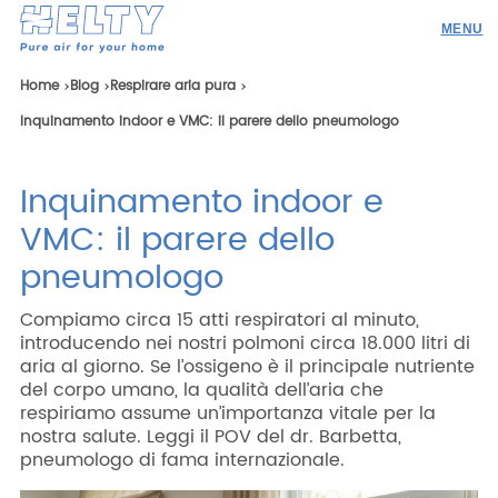
Prodotti
Home
Blog
Respirare aria pura
Inquinamento indoor e VMC: il parere dello pneumologo
Professionisti
Academy
Inquinamento indoor e
Realizzazioni
VMC: il parere dello
Risorse
pneumologo
Blog
Compiamo circa 15 atti respiratori al minuto,
introducendo nei nostri polmoni circa 18.000 litri di
Contatti
aria al giorno. Se l’ossigeno è il principale nutriente
del corpo umano, la qualità dell’aria che
respiriamo assume un’importanza vitale per la
nostra salute. Leggi il POV del dr. Barbetta,
pneumologo di fama internazionale.
Ricerca