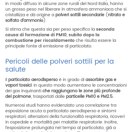
in modo diffuso in alcune zone rurali del Nord Italia, hanno
un grosso peso nel liberare in atmosfera ammoniaca che si
cristallizza e dà origine a
polveri sottili secondarie
(
nitrato e
solfato d’ammoni
o
).
Si stima che questa sia per peso specifico la
seconda
causa di formazione di PM10
,
subito dopo la
combustione per riscaldamento
che risulta essere la
principale fonte di emissione di particolato.
Pericoli delle polveri sottili per la
salute
Il
particolato aerodisperso
è in grado di
assorbire gas e
vapori tossici
. In questo modo aumentano le concentrazioni
dei gas inquinanti
che raggiungono le zone più profonde
del polmone
, trasportati dalle
particelle PM10 e PM2.5.
Numerosi studi hanno evidenziato una correlazione tra
esposizione acuta a particolato aerodisperso e sintomi
respiratori, alterazioni della funzionalità respiratoria, ricoveri
in ospedale e mortalità per malattie respiratorie. Inoltre,
l’esposizione prolungata nel tempo al particolato, già a