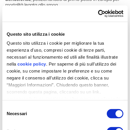
mortalità legata allo smog.
Da tenere presente che il monitoraggio dell’aria effettuato
dalle agenzie per la protezione ambientale nazionali è
finalizzate alla gestione dei territori (con limiti spesso
superiori rispetto a quelli definiti dall’OMS) e quindi non
Questo sito utilizza i cookie
all’impatto dell’inquinamento sulla salute.
Questo sito utilizza i cookie per migliorare la tua
Inoltre bisogna considerare che la popolazione trascorre la
maggior parte del tempo in
ambienti indoor
, per i quali
esperienza d'uso, compresi cookie di terze parti,
non è previsto un monitoraggio sistematico tranne casi
necessari al funzionamento ed utili alle finalità illustrate
particolari.
nella
cookie policy
. Per saperne di più sull’utilizzo dei
cookie, su come impostare le preferenze e su come
negare il consenso all’utilizzo dei cookie, clicca su
Polveri sottili come vettore di
“Maggiori Informazioni”. Chiudendo questo banner,
trasporto per virus
scorrendo questa pagina, cliccando su un link,
proseguendo la navigazione in altra maniera o cliccando
Secondo alcuni esponenti della comunità scientifica
alte
“OK”, accetti l'utilizzo dei cookie da parte nostra.
concentrazioni di polveri sottili potrebbero avere un impatto
Selezione
diretto nell’accelerare la diffusione di epidemie virali.
Necessari
del
Studi internazionali hanno evidenziato che il particolato fine
consenso
disperso in aria può fungere da
carrier
, cioè