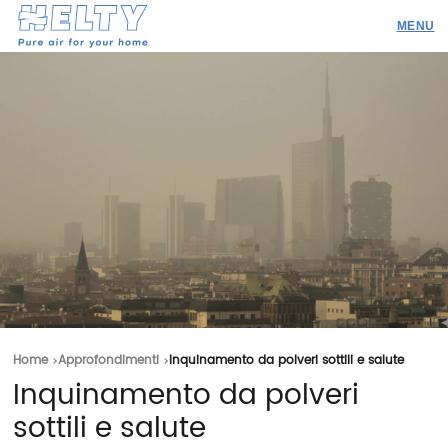
Prodotti
Professionisti
Academy
Realizzazioni
Risorse
Blog
Contatti
Home
Approfondimenti
Inquinamento da polveri sottili e salute
Inquinamento da polveri
Ricerca
sottili e salute