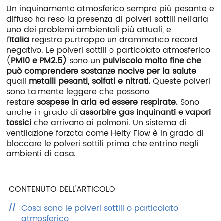
Un inquinamento atmosferico sempre più pesante e
ITA
ENG
ESP
DEU
diffuso ha reso la presenza di polveri sottili nell’aria
uno dei problemi ambientali più attuali, e
Azienda
l
’Italia
registra purtroppo un drammatico record
negativo. Le polveri sottili o particolato atmosferico
Area riservata
(
PM10 e PM2.5)
sono un
pulviscolo molto fine che
Area riservata CAT
può comprendere sostanze nocive per la salute
quali
metalli pesanti, solfati e nitrati.
Queste polveri
Lavora con noi
sono talmente leggere che possono
restare
sospese in aria ed essere respirate.
Sono
SHOP filtri
anche in grado di
assorbire gas inquinanti e vapori
tossici
che arrivano ai polmoni. Un sistema di
ventilazione forzata come Helty Flow è in grado di
bloccare le polveri sottili prima che entrino negli
ambienti di casa.
CONTENUTO DELL'ARTICOLO
Cosa sono le polveri sottili o particolato
atmosferico