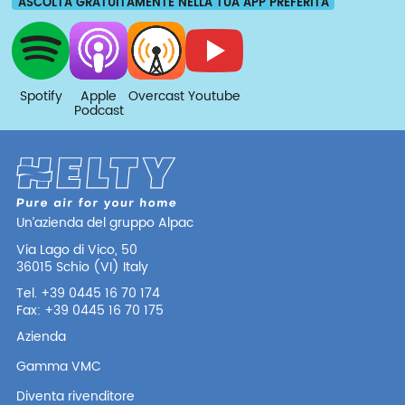
ASCOLTA GRATUITAMENTE NELLA TUA APP PREFERITA
Spotify
Apple
Overcast
Youtube
Podcast
Un’azienda del gruppo Alpac
Via Lago di Vico, 50
36015 Schio (VI) Italy
Tel. +39 0445 16 70 174
Fax: +39 0445 16 70 175
Azienda
Gamma VMC
Diventa rivenditore