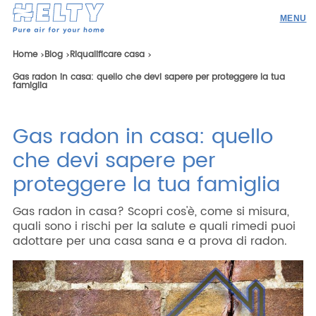
Prodotti
Home
Blog
Riqualificare casa
Gas radon in casa: quello che devi sapere per proteggere la tua
Professionisti
famiglia
Academy
Gas radon in casa: quello
Realizzazioni
che devi sapere per
Risorse
proteggere la tua famiglia
Blog
Gas radon in casa? Scopri cos'è, come si misura,
Contatti
quali sono i rischi per la salute e quali rimedi puoi
adottare per una casa sana e a prova di radon.
Ricerca