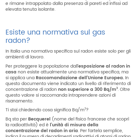
e rimane intrappolato dalla presenza di pareti ed infissi ad
elevata tenuta isolante.
Esiste una normativa sul gas
radon?
In Italia una normativa specifica sul radon esiste solo per gli
ambienti di lavoro.
Per proteggere la popolazione dall’
esposizione al radon in
casa
non esiste attualmente una normativa specifica, ma
si applica una
Raccomandazione dell’Unione Europea.
In
questo documento viene indicato un livello di riferimento di
concentrazione di radon
non superiore a 300 Bq/m
. Oltre
3
questo valore si raccomanda intraprendere azioni di
risanamento.
Ti stai chiedendo cosa significa Bq/m
?
3
Bq sta per
Becquerel
(nome del fisico francese che scoprì
la radioattività) ed è
l’unità di misura della
concentrazione del radon in aria
. Per fartela semplice,
indica il numero di decadimenti radioattivi di atomi di radon