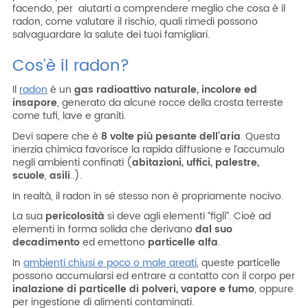
facendo, per aiutarti a comprendere meglio che cosa è il
radon, come valutare il rischio, quali rimedi possono
salvaguardare la salute dei tuoi famigliari.
Cos’è il radon?
Il
radon
è un
gas radioattivo naturale, incolore ed
insapore
, generato da alcune rocce della crosta terreste
come tufi, lave e graniti.
Devi sapere che è
8 volte più pesante dell’aria
. Questa
inerzia chimica favorisce la rapida diffusione e l’accumulo
negli ambienti confinati (
abitazioni, uffici, palestre,
scuole
,
asili
..).
In realtà, il radon in sé stesso non è propriamente nocivo.
La sua
pericolosità
si deve agli elementi “figli”. Cioè ad
elementi in forma solida che derivano
dal suo
decadimento
ed emettono
particelle alfa
.
In
ambienti chiusi e poco o male areati
, queste particelle
possono accumularsi ed entrare a contatto con il corpo per
inalazione di particelle di polveri, vapore e fumo
, oppure
per ingestione di alimenti contaminati.