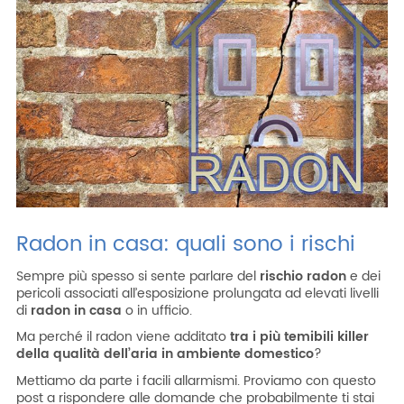
ITA
ENG
ESP
DEU
Azienda
Area riservata
Area riservata CAT
Lavora con noi
SHOP filtri
Radon in casa: quali sono i rischi
Sempre più spesso si sente parlare del
rischio radon
e dei
pericoli associati all’esposizione prolungata ad elevati livelli
di
radon in casa
o in ufficio.
Ma perché il radon viene additato
tra i più temibili killer
della qualità dell’aria in ambiente domestico
?
Mettiamo da parte i facili allarmismi. Proviamo con questo
post a rispondere alle domande che probabilmente ti stai