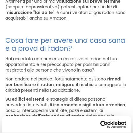
Altrimenti per una prima
valutazione sul breve termine
(seppure approssimativa) potresti optare per un
kit di
misurazione “fai da te”
. Alcuni rivelatori di gas radon sono
acquistabili anche su Amazon.
Cosa fare per avere una casa sana
e a prova di radon?
Hai accertato una presenza eccessiva di radon nel tuo
appartamento e sei preoccupato per possibili danni
respiratori alle persone che vivono in casa?
Non andare nel panico: fortunatamente esistono
rimedi
per bonificare il radon, mitigare il rischio
e correggere le
criticità presenti nella tua abitazione.
Su edifici esistenti
le strategie di difesa possono
prevedere interventi di
isolamento e sigillatura ermetica
,
posa di intercapedini ventilate, pozzi e sistemi di
aspirazione dell’aria carica di radon
dal sottosuolo.
Sono interventi che vanno adeguatamente valutati dopo
avere appurato la reale entità del problema con l’aiuto di