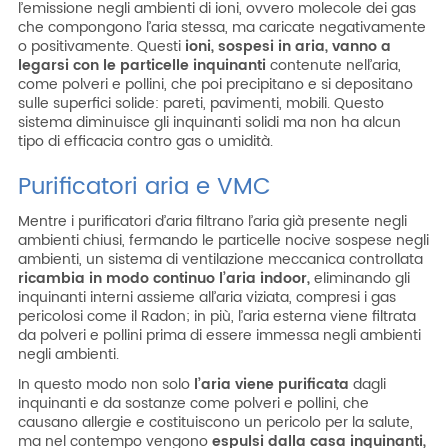
l’emissione negli ambienti di ioni, ovvero molecole dei gas
che compongono l’aria stessa, ma caricate negativamente
o positivamente. Questi
ioni, sospesi in aria, vanno a
legarsi con le particelle inquinanti
contenute nell’aria,
come polveri e pollini, che poi precipitano e si depositano
sulle superfici solide: pareti, pavimenti, mobili. Questo
sistema diminuisce gli inquinanti solidi ma non ha alcun
tipo di efficacia contro gas o umidità.
Purificatori aria e VMC
Mentre i purificatori d’aria filtrano l’aria già presente negli
ambienti chiusi, fermando le particelle nocive sospese negli
ambienti, un sistema di ventilazione meccanica controllata
ricambia in modo continuo l’aria indoor,
eliminando gli
inquinanti interni assieme all’aria viziata, compresi i gas
pericolosi come il Radon; in più, l’aria esterna viene filtrata
da polveri e pollini prima di essere immessa negli ambienti
negli ambienti.
In questo modo non solo
l’aria viene purificata
dagli
inquinanti e da sostanze come polveri e pollini, che
causano allergie e costituiscono un pericolo per la salute,
ma nel contempo vengono
espulsi dalla casa inquinanti,