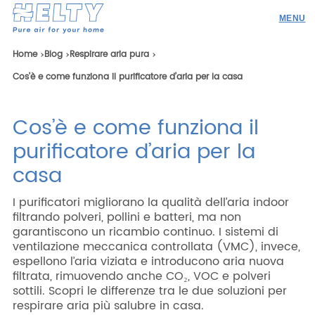
Prodotti
Home
Blog
Respirare aria pura
Cos’è e come funziona il purificatore d’aria per la casa
Professionisti
Academy
Cos’è e come funziona il
Realizzazioni
purificatore d’aria per la
Risorse
casa
Blog
I purificatori migliorano la qualità dell’aria indoor
filtrando polveri, pollini e batteri, ma non
Contatti
garantiscono un ricambio continuo. I sistemi di
ventilazione meccanica controllata (VMC), invece,
espellono l’aria viziata e introducono aria nuova
filtrata, rimuovendo anche CO₂, VOC e polveri
sottili. Scopri le differenze tra le due soluzioni per
Ricerca
respirare aria più salubre in casa.