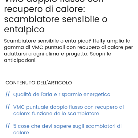
ITA
ENG
ESP
DEU
recupero di calore:
scambiatore sensibile o
Azienda
entalpico
Area riservata
Scambiatore sensibile o entalpico? Helty amplia la
Area riservata CAT
gamma di VMC puntuali con recupero di calore per
Lavora con noi
adattarsi a ogni clima e progetto. Scopri le
anticipazioni.
SHOP filtri
CONTENUTO DELL'ARTICOLO
Qualità dell’aria e risparmio energetico
VMC puntuale doppio flusso con recupero di
calore: funzione dello scambiatore
5 cose che devi sapere sugli scambiatori di
calore