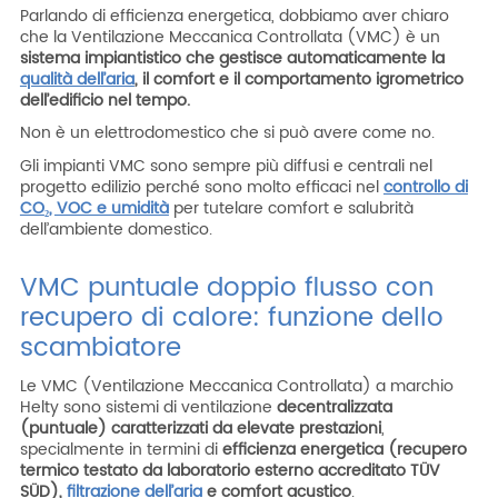
Parlando
di efficienza energetica, dobbiamo aver chiaro
che la Ventilazione Meccanica Controllata (VMC) è un
sistema impiantistico che
gestisce automaticamente la
qualità dell’aria
, il comfort e il
comportamento igrometrico
dell’edificio nel tempo
.
Non è un elettrodomestico che si può avere come no.
Gli impianti VMC sono sempre più diffusi e centrali nel
progetto edilizio perché sono molto efficaci nel
controllo di
CO
₂
, VOC e umidità
per tutelare comfort e salubrità
dell’ambiente domestico.
VMC puntuale doppio flusso con
recupero di calore: funzione dello
scambiatore
Le VMC (Ventilazione Meccanica Controllata) a marchio
Helty sono sistemi di ventilazione
decentralizzata
(puntuale) caratterizzati da elevate prestazioni
,
specialmente in termini di
efficienza
energetica (recupero
termico testato da laboratorio esterno accreditato TÜV
SÜD
),
filtrazione dell’aria
e comfort acustico
.