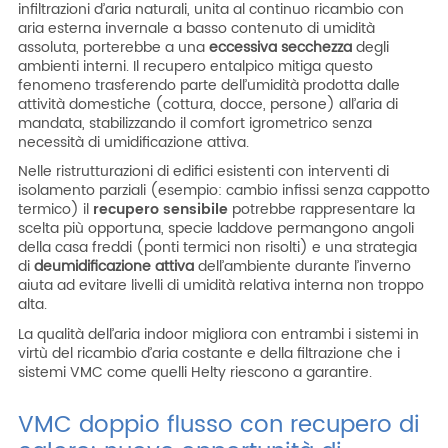
infiltrazioni d’aria naturali, unita al continuo ricambio con
aria esterna invernale a basso contenuto di umidità
assoluta, porterebbe a una
eccessiva secchezza
degli
ambienti interni. Il recupero entalpico mitiga questo
fenomeno trasferendo parte dell’umidità prodotta dalle
attività domestiche (cottura, docce, persone) all’aria di
mandata, stabilizzando il comfort igrometrico senza
necessità di umidificazione attiva.
Nelle ristrutturazioni di edifici esistenti con interventi di
isolamento parziali (esempio: cambio infissi senza cappotto
termico) il
recupero sensibile
potrebbe rappresentare la
scelta più opportuna, specie laddove permangono angoli
della casa freddi (ponti termici non risolti) e una strategia
di
deumidificazione attiva
dell’ambiente durante l’inverno
aiuta ad evitare livelli di umidità relativa interna non troppo
alta.
La qualità dell’aria indoor migliora con entrambi i sistemi in
virtù del ricambio d’aria costante
e della filtrazione che i
sistemi VMC come quelli Helty riescono a garantire
.
VMC doppio flusso con recupero di