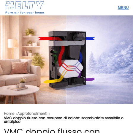
Prodotti
Professionisti
Academy
Realizzazioni
Risorse
Blog
Contatti
Home
Approfondimenti
VMC doppio flusso con recupero di calore: scambiatore sensibile o
entalpico
Ricerca
VMC doppio flusso con