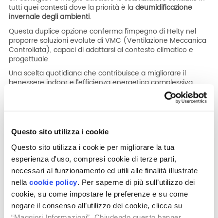
tutti quei contesti dove la priorità è la
deumidificazione
invernale degli ambienti
.
Questa duplice opzione conferma l’impegno di Helty nel
proporre soluzioni evolute di VMC (Ventilazione Meccanica
Controllata), capaci di adattarsi al contesto climatico e
progettuale.
Una scelta quotidiana che contribuisce a migliorare il
benessere indoor e l’efficienza energetica complessiva
degli edifici.
Nuova gamma prodotti 2026
Questo sito utilizza i cookie
Cosa bolle in pentola? Senza spoilerare troppo, anticipiamo
l’evoluzione della gamma di sistemi VMC per residenziale.
Questo sito utilizza i cookie per migliorare la tua
esperienza d'uso, compresi cookie di terze parti,
necessari al funzionamento ed utili alle finalità illustrate
nella
cookie policy
. Per saperne di più sull’utilizzo dei
cookie, su come impostare le preferenze e su come
negare il consenso all’utilizzo dei cookie, clicca su
“Maggiori Informazioni”. Chiudendo questo banner,