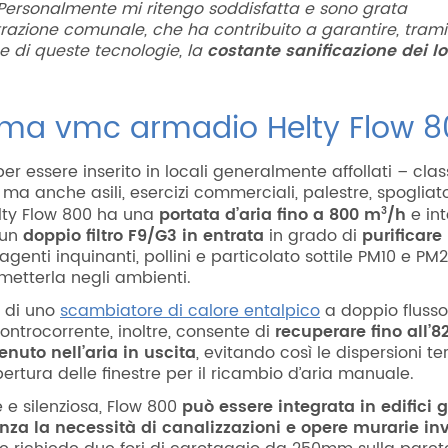
 Personalmente mi ritengo soddisfatta e sono grata
trazione comunale, che ha contribuito a garantire, trami
one di queste tecnologie, la
costante sanificazione dei lo
tema vmc armadio Helty Flow 
er essere inserito in locali generalmente affollati – clas
 ma anche asili, esercizi commerciali, palestre, spogliato
3
lty Flow 800 ha una
portata d’aria fino a 800 m
/h
e int
 un
doppio filtro F9/G3 in entrata
in grado di
purificare 
genti inquinanti, pollini e particolato sottile PM10 e PM2
metterla negli ambienti.
 di uno
scambiatore di calore entalpico
a doppio flusso
ontrocorrente, inoltre, consente di
recuperare fino all’8
enuto nell’aria
in uscita
, evitando così le dispersioni t
pertura delle finestre per il ricambio d’aria manuale.
 e silenziosa, Flow 800
può essere integrata in edifici g
nza la necessità di canalizzazioni e opere murarie in