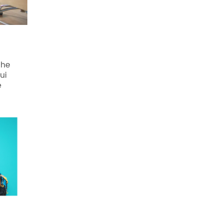
he
ui
e