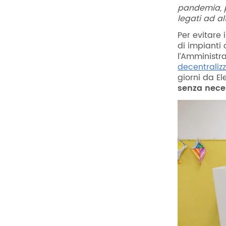
pandemia, pe
legati ad al
Per evitare 
di impianti 
l’Amministr
decentralizz
giorni da El
senza neces