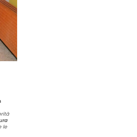
i
n
rità
ura
 le