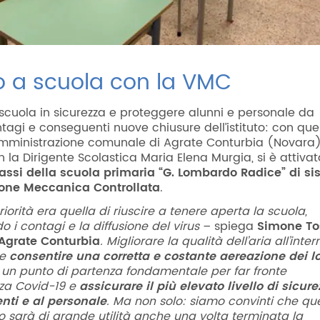
o a scuola con la VMC
 scuola in sicurezza e proteggere alunni e personale da
ntagi e conseguenti nuove chiusure dell’istituto: con que
’Amministrazione comunale di Agrate Conturbia (Novara
la Dirigente Scolastica Maria Elena Murgia, si è attivat
lassi della scuola primaria “G. Lombardo Radice” di si
ione Meccanica Controllata
.
riorità era quella di riuscire a tenere aperta la scuola,
 i contagi e la diffusione del virus
– spiega
Simone Tos
 Agrate Conturbia
. Migliorare la qualità dell’aria all’inter
 e
consentire una corretta e costante aereazione dei lo
un punto di partenza fondamentale per far fronte
za Covid-19 e
assicurare il più elevato livello di sicure
enti e al personale
. Ma non solo: siamo convinti che qu
o sarà di grande utilità anche una volta terminata la