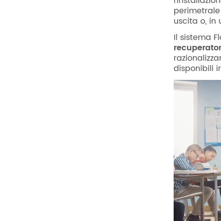
l’installazi
perimetrale 
uscita o, in
Il sistema 
recuperator
razionalizz
disponibili i