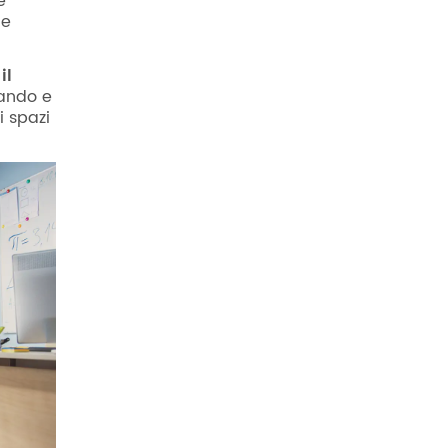
e
 e
il
cando e
i spazi