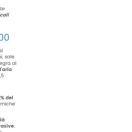
te
cali
800
si
i, sale
egra al
l’aria
,5
2% del
ermiche
ià
vasive
: