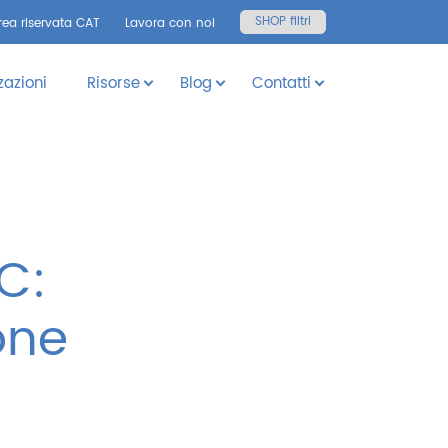
SHOP filtri
rea riservata CAT
Lavora con noi
zazioni
Risorse
Blog
Contatti
C:
one