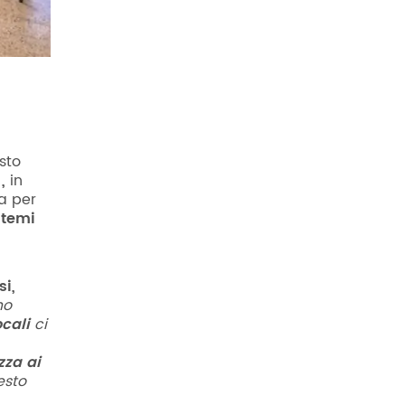
sto
)
,
in
a per
stemi
i,
no
cali
ci
zza ai
esto