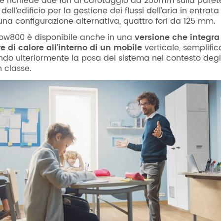
one richiede due fori di carotaggio da 250mm sulla paret
dell’edificio per la gestione dei flussi dell’aria in entrata
 una configurazione alternativa, quattro fori da 125 mm.
Flow800 è disponibile anche in una
versione che integra 
e di calore all’interno di un mobile
verticale, semplifi
ando ulteriormente la posa del sistema nel contesto degl
n classe.