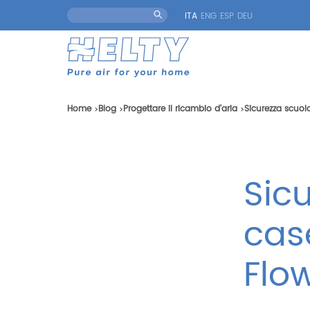
ITA
ENG
ESP
DEU
Home
Blog
Progettare il ricambio d'aria
Sicurezza scuol
Sic
case
Flo