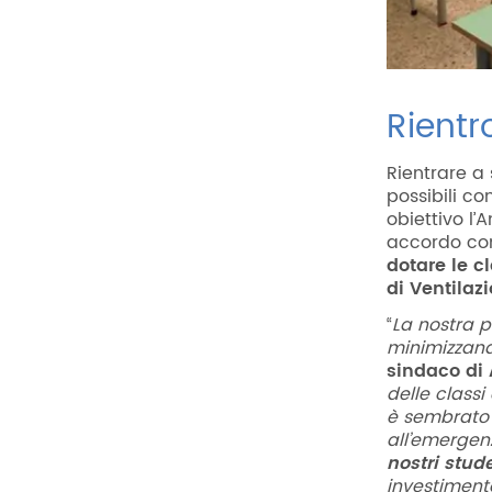
Rientr
Rientrare a
possibili co
obiettivo l
accordo con 
dotare le c
di Ventilaz
“
La nostra p
minimizzando
sindaco di
delle classi
è sembrato 
all’emergen
nostri stud
investiment