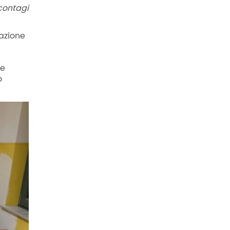
 contagi
tazione
ue
o