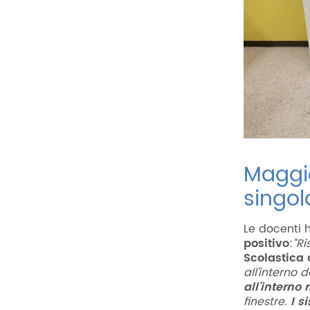
Maggio
singol
Le docenti 
positivo
:
“R
Scolastica d
all’interno 
all’interno
finestre.
I
si