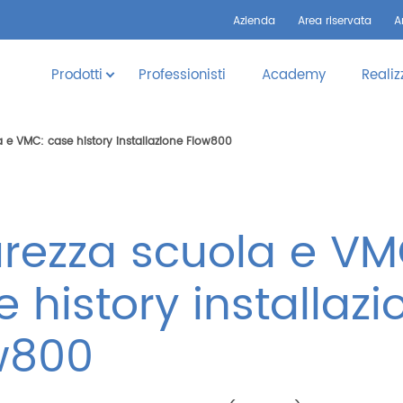
Azienda
Area riservata
A
Prodotti
Professionisti
Academy
Realiz
a e VMC: case history installazione Flow800
urezza scuola e VM
 history installazi
w800