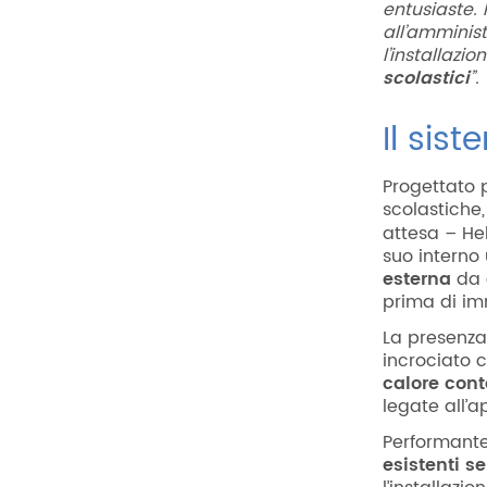
entusiaste.
all’amminis
l’installazi
scolastici
”.
Il sis
Progettato p
scolastiche,
attesa – He
suo interno
esterna
da a
prima di im
La presenza
incrociato c
calore cont
legate all’a
Performante
esistenti
se