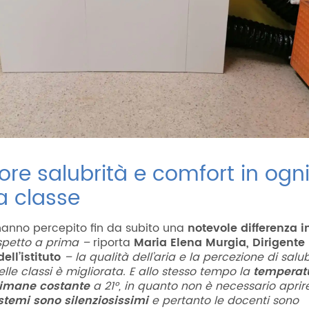
re salubrità e comfort in ogn
a classe
hanno percepito fin da subito una
notevole differenza i
ispetto a prima –
riporta
Maria Elena Murgia, Dirigente
ell’istituto
– la qualità dell’aria e la percezione di salub
delle classi è migliorata. E allo stesso tempo la
temperat
 rimane costante
a 21°, in quanto non è necessario aprire
stemi sono silenziosissimi
e pertanto le docenti sono