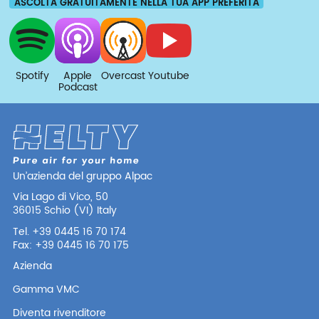
ASCOLTA GRATUITAMENTE NELLA TUA APP PREFERITA
Spotify
Apple
Overcast
Youtube
Podcast
Un’azienda del gruppo Alpac
Via Lago di Vico, 50
36015 Schio (VI) Italy
Tel. +39 0445 16 70 174
Fax: +39 0445 16 70 175
Azienda
Gamma VMC
Diventa rivenditore