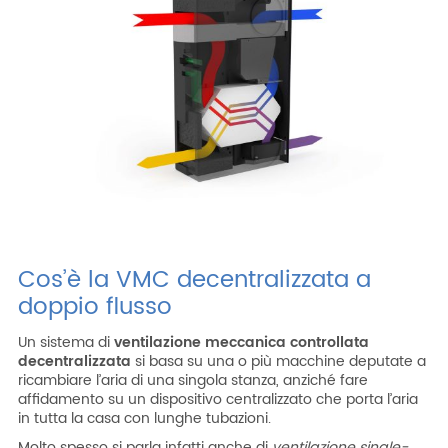
ITA
ENG
ESP
DEU
Azienda
Area riservata
Area riservata CAT
Lavora con noi
SHOP filtri
Cos’è la VMC decentralizzata a
doppio flusso
Un sistema di
ventilazione meccanica controllata
decentralizzata
si basa su una o più macchine deputate a
ricambiare l’aria di una singola stanza, anziché fare
affidamento su un dispositivo centralizzato che porta l’aria
in tutta la casa con lunghe tubazioni.
Molto spesso si parla infatti anche di
ventilazione single-