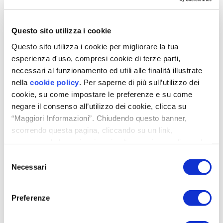
Questo sito utilizza i cookie
Questo sito utilizza i cookie per migliorare la tua
esperienza d'uso, compresi cookie di terze parti,
necessari al funzionamento ed utili alle finalità illustrate
nella
cookie policy
. Per saperne di più sull’utilizzo dei
FlowPLUS
cookie, su come impostare le preferenze e su come
Con sensore umidità integrato e controllo via app
negare il consenso all’utilizzo dei cookie, clicca su
Scopri di più
“Maggiori Informazioni”. Chiudendo questo banner,
scorrendo questa pagina, cliccando su un link,
proseguendo la navigazione in altra maniera o cliccando
“OK”, accetti l'utilizzo dei cookie da parte nostra.
Selezione
Necessari
del
consenso
Preferenze