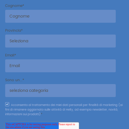
Cognome
*
Provincia
*
Email
*
Sono un...
*
Acconsento al trattamento dei miei dati personali per finalità di marketing (ai
fini di rimanere aggiornato sulle attività di Helty, ad esempio newsletter, novità,
informazioni sui prodotti)
*