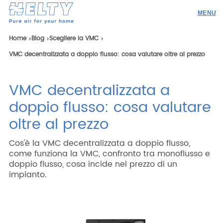
Prodotti
Home
Blog
Scegliere la VMC
VMC decentralizzata a doppio flusso: cosa valutare oltre al prezzo
Professionisti
Academy
VMC decentralizzata a
Realizzazioni
doppio flusso: cosa valutare
Risorse
oltre al prezzo
Blog
Cos'è la VMC decentralizzata a doppio flusso,
come funziona la VMC, confronto tra monoflusso e
Contatti
doppio flusso, cosa incide nel prezzo di un
impianto.
Ricerca