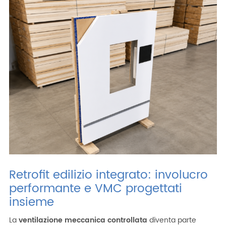
ITA
ENG
ESP
DEU
Azienda
Area riservata
Area riservata CAT
Lavora con noi
SHOP filtri
Retrofit edilizio integrato: involucro
performante e VMC progettati
insieme
La
ventilazione meccanica controllata
diventa parte