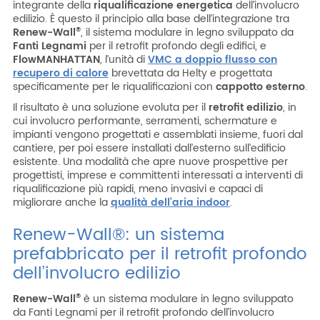
integrante della
riqualificazione energetica
dell’involucro
edilizio. È questo il principio alla base dell’integrazione tra
Renew-Wall
, il sistema modulare in legno sviluppato da
®
Fanti Legnami
per il retrofit profondo degli edifici, e
FlowMANHATTAN
, l’unità di
VMC a doppio flusso con
recupero di calore
brevettata da Helty e progettata
specificamente per le riqualificazioni con
cappotto esterno
.
Il risultato è una soluzione evoluta per il
retrofit edilizio
, in
cui involucro performante, serramenti, schermature e
impianti vengono progettati e assemblati insieme, fuori dal
cantiere, per poi essere installati dall’esterno sull’edificio
esistente. Una modalità che apre nuove prospettive per
progettisti, imprese e committenti interessati a interventi di
riqualificazione più rapidi, meno invasivi e capaci di
migliorare anche la
qualità dell’aria indoor
.
Renew-Wall®: un sistema
prefabbricato per il retrofit profondo
dell’involucro edilizio
Renew-Wall
è un sistema modulare in legno sviluppato
®
da Fanti Legnami per il retrofit profondo dell’involucro