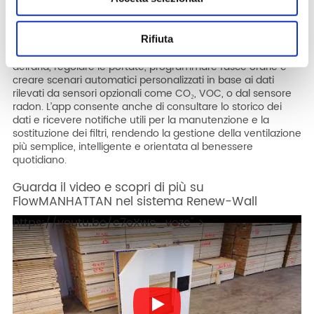
abbattimento acustico di facciata di 51 dB.
Grazie all’app Helty Home,
l’unità può inoltre essere
comandata da remoto
tramite smartphone o tablet, con
Rifiuta
la possibilità di monitorare temperatura, umidità e qualità
dell’aria, regolare le portate, programmare fasce orarie e
creare scenari automatici personalizzati in base ai dati
rilevati da sensori opzionali come CO₂, VOC, o dal sensore
radon. L’app consente anche di consultare lo storico dei
dati e ricevere notifiche utili per la manutenzione e la
sostituzione dei filtri, rendendo la gestione della ventilazione
più semplice, intelligente e orientata al benessere
quotidiano.
Guarda il video e scopri di più su
FlowMANHATTAN nel sistema Renew-Wall
https://youtu.be/c7oXwc_vezc" >
Play