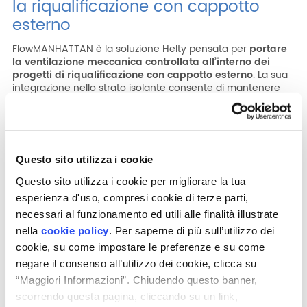
la riqualificazione con cappotto
esterno
FlowMANHATTAN è la soluzione Helty pensata per
portare
la ventilazione meccanica controllata all’interno dei
progetti di riqualificazione con cappotto esterno
. La sua
integrazione nello strato isolante consente di mantenere
pulita la facciata, evitando elementi visibili e preservando
l’estetica dell’edificio.
Questa caratteristica la rende particolarmente adatta ai
contesti in cui la qualità architettonica dell’intervento è
importante quanto la prestazione tecnica. La VMC viene
Questo sito utilizza i cookie
così incorporata nel sistema di facciata, contribuendo a
Questo sito utilizza i cookie per migliorare la tua
una riqualificazione più completa e coordinata.
esperienza d'uso, compresi cookie di terze parti,
necessari al funzionamento ed utili alle finalità illustrate
nella
cookie policy
. Per saperne di più sull’utilizzo dei
cookie, su come impostare le preferenze e su come
negare il consenso all’utilizzo dei cookie, clicca su
“Maggiori Informazioni”. Chiudendo questo banner,
scorrendo questa pagina, cliccando su un link,