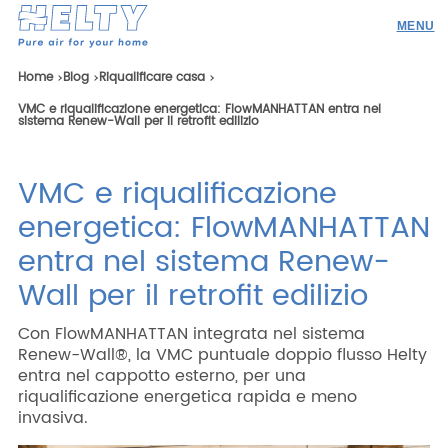
Prodotti
Home
Blog
Riqualificare casa
VMC e riqualificazione energetica: FlowMANHATTAN entra nel
Professionisti
sistema Renew-Wall per il retrofit edilizio
Academy
VMC e riqualificazione
Realizzazioni
energetica: FlowMANHATTAN
Risorse
entra nel sistema Renew-
Blog
Wall per il retrofit edilizio
Contatti
Con FlowMANHATTAN integrata nel sistema
Renew-Wall®, la VMC puntuale doppio flusso Helty
entra nel cappotto esterno, per una
riqualificazione energetica rapida e meno
Ricerca
invasiva.