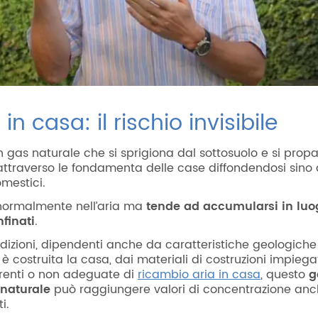
n casa: il rischio invisibile
n gas naturale che si sprigiona dal sottosuolo e si prop
 attraverso le fondamenta delle case diffondendosi sino 
mestici.
normalmente nell’aria ma
tende ad accumularsi in luo
nfinati
.
ndizioni, dipendenti anche da caratteristiche geologiche
 è costruita la casa, dai materiali di costruzioni impiega
renti o non adeguate di
ricambio aria in casa
, questo
g
 naturale
può raggiungere valori di concentrazione an
i.