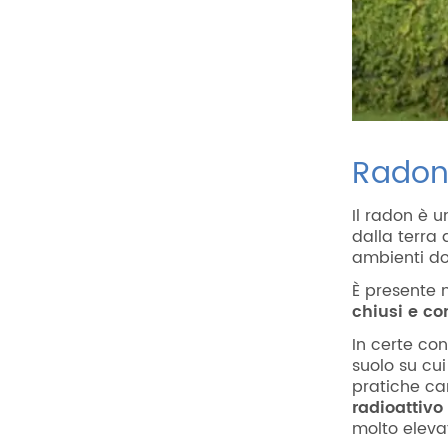
Radon i
Il radon è u
dalla terra
ambienti do
È presente 
chiusi e co
In certe co
suolo su cui
pratiche ca
radioattivo
molto elevat