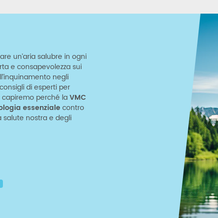
are un’aria salubre in ogni
erta e consapevolezza sui
ell’inquinamento negli
onsigli di esperti per
o e capiremo perché la
VMC
ologia essenziale
contro
salute nostra e degli