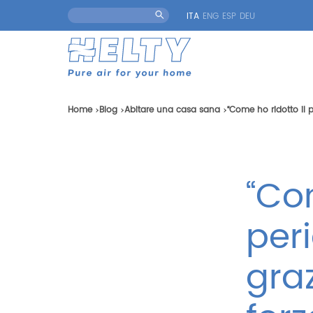
ITA
ENG
ESP
DEU
Home
Blog
Abitare una casa sana
“Come ho ridotto il p
“Com
per
graz