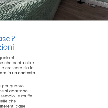
casa?
ioni
rganismi
me che conta oltre
 e crescere sia in
rare in un contesto
e per quanto
ome si adattano
 esempio, le muffe
uelle che
fferenti dalle