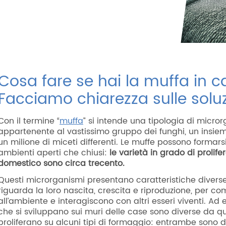
Cosa fare se hai la muffa in 
Facciamo chiarezza sulle soluz
Con il termine “
muffa
” si intende una tipologia di micro
appartenente al vastissimo gruppo dei funghi, un insie
un milione di miceti differenti. Le muffe possono formarsi
ambienti aperti che chiusi:
le varietà in grado di prolife
domestico sono circa trecento.
Questi microrganismi presentano caratteristiche divers
riguarda la loro nascita, crescita e riproduzione, per c
all’ambiente e interagiscono con altri esseri viventi. Ad
che si sviluppano sui muri delle case sono diverse da q
proliferano su alcuni tipi di formaggio: entrambe sono di