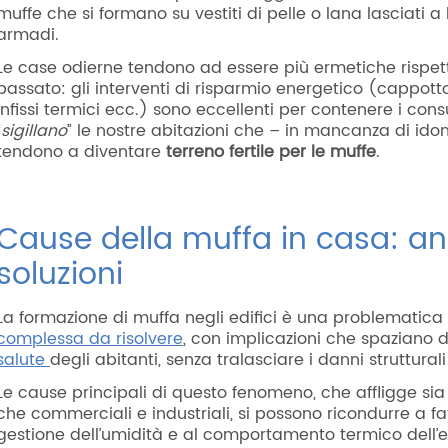
muffe che si formano su vestiti di pelle o lana lasciati a
armadi.
Le case odierne tendono ad essere più ermetiche rispett
passato: gli interventi di risparmio energetico (cappott
infissi termici ecc.) sono eccellenti per contenere i con
“
sigillano
” le nostre abitazioni che – in mancanza di ido
tendono a diventare
terreno fertile per le muffe
.
Cause della muffa in casa: ana
soluzioni
La formazione di muffa negli edifici è una problematica 
complessa da risolvere
, con implicazioni che spaziano da
salute
degli abitanti, senza tralasciare i danni struttura
Le cause principali di questo fenomeno, che affligge sia e
che commerciali e industriali, si possono ricondurre a fat
gestione dell’umidità e al comportamento termico dell’e