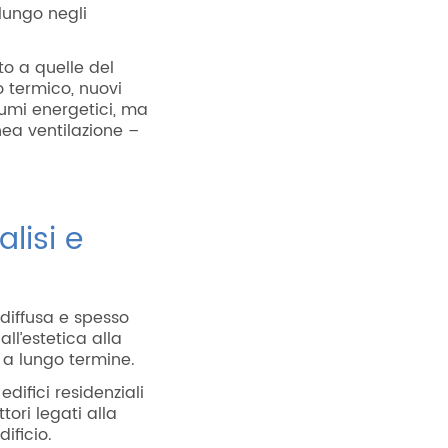
 lungo negli
o a quelle del
o termico, nuovi
sumi energetici, ma
nea ventilazione –
lisi e
diffusa e spesso
ll’estetica alla
li a lungo termine.
difici residenziali
tori legati alla
dificio.