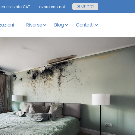
SHOP filtri
rea riservata CAT
Lavora con noi
zazioni
Risorse
Blog
Contatti