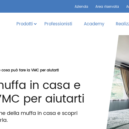
Azienda
Area riservata
A
Prodotti
Professionisti
Academy
Realiz
 cosa può fare la VMC per aiutarti
muffa in casa e
VMC per aiutarti
ne della muffa in casa e scopri
la.