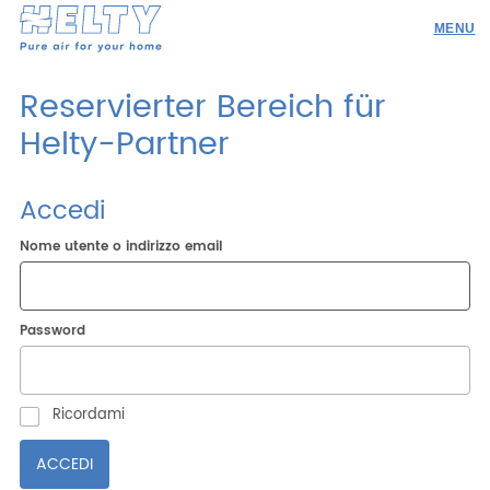
Produkte
Reservierter Bereich für
Profi
Helty-Partner
Projekte
Accedi
Ressourcen
Nome utente o indirizzo email
Angebotsanfrage
Werden Sie Händler
Password
Ricerca
Ricordami
DEU
ENG
ITA
ESP