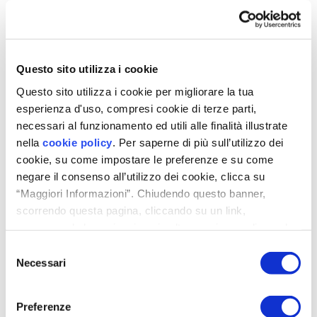
Wählen Sie Ihr Profil
Telefon *
Questo sito utilizza i cookie
Questo sito utilizza i cookie per migliorare la tua
esperienza d'uso, compresi cookie di terze parti,
necessari al funzionamento ed utili alle finalità illustrate
Städte *
nella
cookie policy
. Per saperne di più sull’utilizzo dei
cookie, su come impostare le preferenze e su come
negare il consenso all’utilizzo dei cookie, clicca su
Ich habe die
Datenschutzerklärung
, gelesen und stimme
“Maggiori Informazioni”. Chiudendo questo banner,
der Verarbeitung meiner personenbezogenen Daten
gemäß den Bestimmungen der EU-Verordnung 679/2016
scorrendo questa pagina, cliccando su un link,
(GDPR) zu *
proseguendo la navigazione in altra maniera o cliccando
Überlassung des Helty-Logos und von
“OK”, accetti l'utilizzo dei cookie da parte nostra.
Selezione
Kommunikationsmaterialien
Necessari
Helty srl Unipersonale (im Folgenden Helty genannt) gewährt
del
dem unterzeichnenden Partner das Recht, Bilder, Texte und
consenso
Videos zu verwenden, die von Helty selbst geliefert wurden und
sich auf seine Produkte und sein Unternehmen beziehen, auch
in Übereinstimmung mit den Artikeln 10 und 320 des
Preferenze