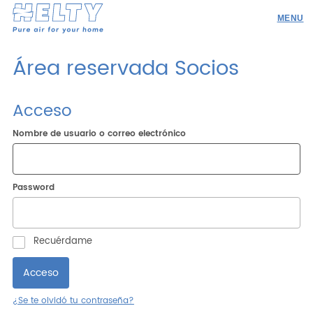
Productos
Área reservada Socios
Profesionales
Acceso
Proyectos
Nombre de usuario o correo electrónico
Recursos
Solicite un presupuesto
Password
Hágase distribuidor
Contacto
Recuérdame
Investigación
¿Se te olvidó tu contraseña?