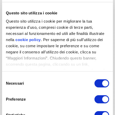
Questo sito utilizza i cookie
Questo sito utilizza i cookie per migliorare la tua
Vertikale Installation, zwei
esperienza d'uso, compresi cookie di terze parti,
Wärmetauscher-Varianten
necessari al funzionamento ed utili alle finalità illustrate
nella
cookie policy
. Per saperne di più sull’utilizzo dei
Die FlowEASY-KWL ist in
zwei Ausführungen
erhältlich: mit
klassischem enthalpischem Wärmetauscher
oder mit dem
cookie, su come impostare le preferenze e su come
neuen sensiblen Wärmetauscher
, sodass die passende
negare il consenso all’utilizzo dei cookie, clicca su
Lösung entsprechend den
klimatischen Anforderungen
“Maggiori Informazioni”. Chiudendo questo banner,
gewählt werden kann. FlowEASY überzeugt durch ein
scorrendo questa pagina, cliccando su un link,
kompaktes und erneuertes Design
, dank einer
neuen
Abdeckung
, die eine harmonische Integration in
proseguendo la navigazione in altra maniera o cliccando
Wohnräume weiter erleichtert. Die Wandmontage
“OK”, accetti l'utilizzo dei cookie da parte nostra.
Selezione
bevorzugt nun eine
vertikale Installation
, welche die neuen
Necessari
Geometrien hervorhebt und bei der Version mit sensiblem
del
Wärmetauscher eine
optimierte Kondensatableitung
consenso
ermöglicht.
Preferenze