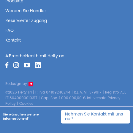
Produkte
Werden Sie Händler
Reservierter Zugang
FAQ
Kontakt
#BreatheHealth mit Helty an:
Redesign by
©2026 Helty srl | P. Iva 04109240244 | R.E.A. VI-379917 | Registro AEE
IT18040000010317 | Cap. Soc. 1.000.000,00 € int. versato
Privacy
Policy
|
Cookies
Nehmen Sie Kontakt mit uns
Sie wünschen weitere
auf!
Informationen?