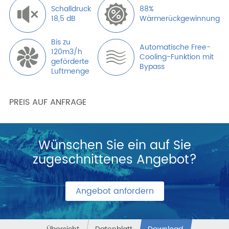
Schalldruck
88%
18,5 dB
Wärmerückgewinnung
Bis zu
Automatische Free-
120m3/h
Cooling-Funktion mit
geförderte
Bypass
Luftmenge
PREIS AUF ANFRAGE
Wünschen Sie ein auf Sie
zugeschnittenes Angebot?
Angebot anfordern