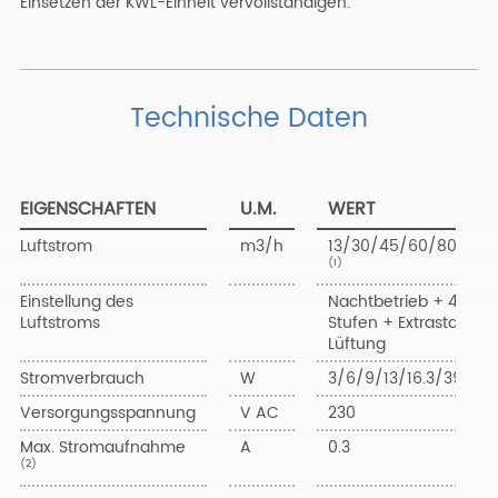
Einsetzen der KWL-Einheit vervollständigen.
Technische Daten
EIGENSCHAFTEN
U.M.
WERT
Luftstrom
m3/h
13/30/45/60/80/120
(1)
Einstellung des
Nachtbetrieb + 4
Luftstroms
Stufen + Extrastarke
Lüftung
Stromverbrauch
W
3/6/9/13/16.3/39
Versorgungsspannung
V AC
230
Max. Stromaufnahme
A
0.3
(2)