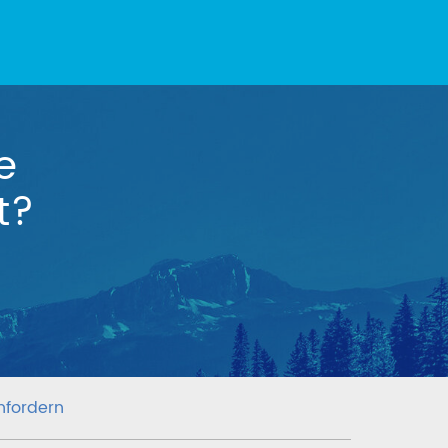
e
t?
nfordern