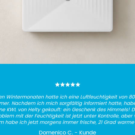
en Wintermonaten hatte ich eine Luftfeuchtigkeit von 8
mer. Nachdem ich mich sorgfältig informiert hatte, habe
ne KWL von Helty gekauft: ein Geschenk des Himmels! 
oblem mit der Feuchtigkeit ist jetzt unter Kontrolle, aber 
m habe ich jetzt morgens immer frische, 21 Grad warme 
Domenico C. - Kunde