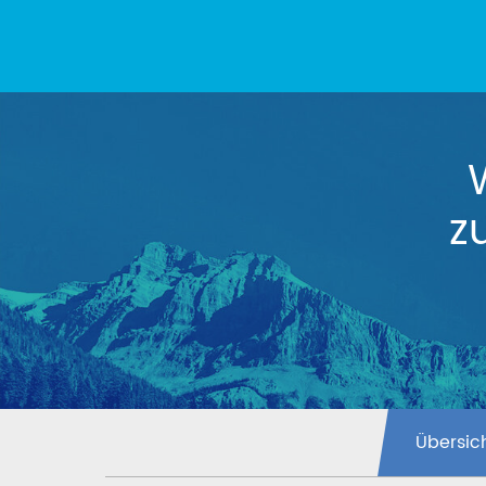
z
Übersic