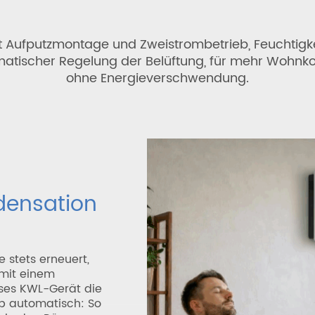
t Aufputzmontage und Zweistrombetrieb, Feuchtigkei
atischer Regelung der Belüftung, für mehr Wohnk
ohne Energieverschwendung.
densation
e stets erneuert,
mit einem
ses KWL-Gerät die
eb automatisch: So