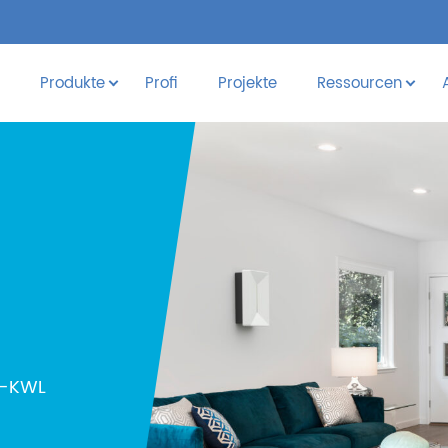
Produkte
Profi
Projekte
Ressourcen
m-KWL