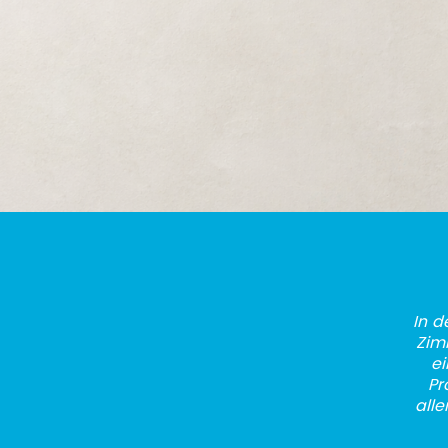
In d
Zim
ei
Pr
alle