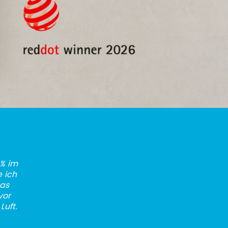
0% im
 ich
Das
vor
Luft.