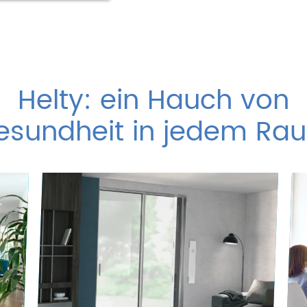
Helty: ein Hauch von
esundheit in jedem Ra