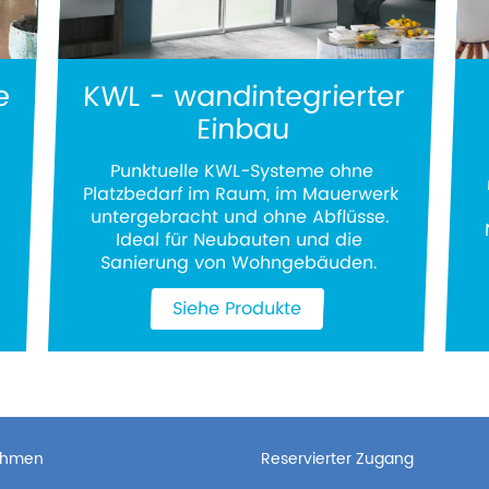
e
KWL - wandintegrierter
Einbau
Punktuelle KWL-Systeme ohne
Platzbedarf im Raum, im Mauerwerk
untergebracht und ohne Abflüsse.
Ideal für Neubauten und die
Sanierung von Wohngebäuden.
Siehe Produkte
ehmen
Reservierter Zugang