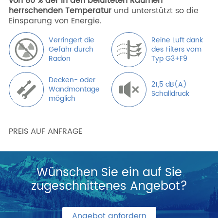
von 80 % der in den belüfteten Räumen
herrschenden Temperatur
und unterstützt so die
Einsparung von Energie.
Verringert die
Reine Luft dank
Gefahr durch
des Filters vom
Radon
Typ G3+F9
Decken- oder
21,5 dB(A)
Wandmontage
Schalldruck
möglich
PREIS AUF ANFRAGE
Wünschen Sie ein auf Sie
zugeschnittenes Angebot?
Angebot anfordern