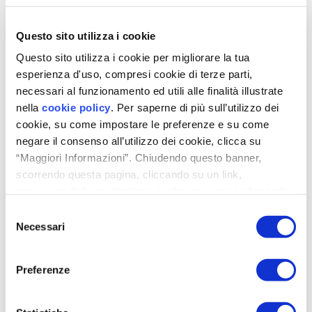
Questo sito utilizza i cookie
Gereinigte Luft und effiziente
Questo sito utilizza i cookie per migliorare la tua
Wirkung gegen Radongas
esperienza d'uso, compresi cookie di terze parti,
necessari al funzionamento ed utili alle finalità illustrate
Flow800-R wird serienmäßig mit dem
hocheffizienten Filter
nella
cookie policy
. Per saperne di più sull’utilizzo dei
ePM1 80%
ausgestattet und trägt zum Wohlbefinden in
cookie, su come impostare le preferenze e su come
Gemeinschaftsräumen bei, indem das Eindringen von
Smog, Pollen, Bakterien und Feinstaub verhindert und stets
negare il consenso all’utilizzo dei cookie, clicca su
erneuerte und gefilterte Luft zugeführt wird. Zusätzlich zu
“Maggiori Informazioni”. Chiudendo questo banner,
den manuell konfigurierbaren
Radon-Szenarien
kann das
scorrendo questa pagina, cliccando su un link,
KWL-Gerät mit dem optional erhältlichen
Sensor zur
proseguendo la navigazione in altra maniera o cliccando
Radon-Überwachung
gekoppelt werden: eine zusätzliche
Technologie, die über die Web App HCloud eine
ständige
“OK”, accetti l'utilizzo dei cookie da parte nostra.
Selezione
Überwachung der Radongaskonzentration
und gleichzeitig
Necessari
del
einen rechtzeitigen Ausgleich der täglichen und
consenso
jahreszeitlich bedingten Schwankungen des Radongehalts
vollautomatisch ermöglicht.
Preferenze