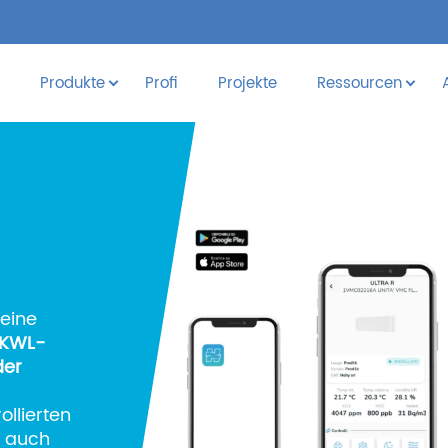
Produkte
Profi
Projekte
Ressourcen
eine
 KWL-
der
ollierten
 auch