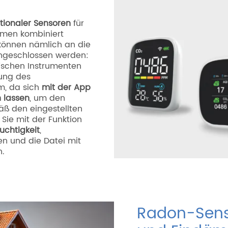
tionaler Sensoren
für
umen kombiniert
können nämlich an die
ngeschlossen werden:
fischen Instrumenten
ung des
m, da sich
mit der App
n lassen
, um den
ß den eingestellten
Sie mit der Funktion
uchtigkeit
,
en und die Datei mit
n.
Radon-Sens