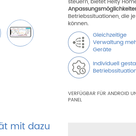
steuern, bietet Helty Ho
Anpassungsmöglichkeite
Betriebssituationen, die 
können.
Gleichzeitige
Verwaltung meh
Geräte
Individuell gest
Betriebssituatio
VERFÜGBAR FÜR ANDROID UN
PANEL
tät mit dazu