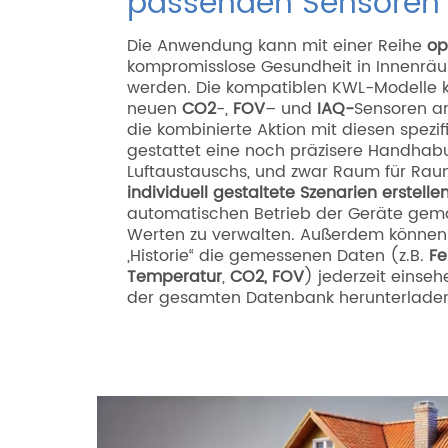
passenden Sensoren
Die Anwendung kann mit einer Reihe
op
kompromisslose Gesundheit in Innenrä
werden. Die kompatiblen KWL-Modelle 
neuen
CO
2
-,
FOV
– und
IAQ-
Sensoren a
die kombinierte Aktion mit diesen spezi
gestattet eine noch präzisere Handhab
Luftaustauschs, und zwar Raum für Rau
individuell gestaltete Szenarien erstelle
automatischen Betrieb der Geräte gemä
Werten zu verwalten. Außerdem können 
„Historie“ die gemessenen Daten (z.B.
Fe
Temperatur
,
CO2, FOV
) jederzeit einseh
der gesamten Datenbank herunterlade