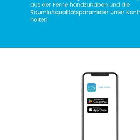
aus der Ferne handzuhaben und die
Raumluftqualitätsparameter unter Kontr
halten.