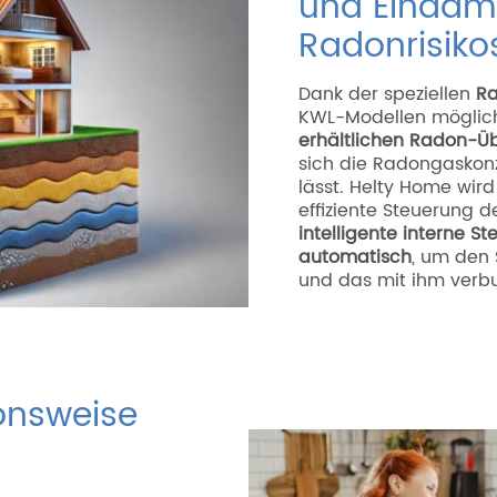
und Eindä
Radonrisiko
Dank der speziellen
Ra
KWL-Modellen möglich
erhältlichen Radon-
sich die Radongaskon
lässt. Helty Home wird
effiziente Steuerung d
intelligente interne S
automatisch
, um den
und das mit ihm verb
ionsweise