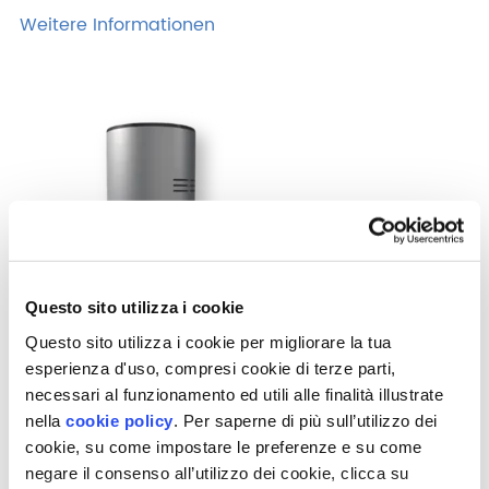
Weitere Informationen
Questo sito utilizza i cookie
Questo sito utilizza i cookie per migliorare la tua
Sensor zur Radon-Überwachung
esperienza d'uso, compresi cookie di terze parti,
In Kombination mit dem KWL zur genauen Überwachung
necessari al funzionamento ed utili alle finalità illustrate
der Radongaskonzentration in einer geschlossenen
nella
cookie policy
. Per saperne di più sull’utilizzo dei
Umgebung
cookie, su come impostare le preferenze e su come
Weitere Informationen
negare il consenso all’utilizzo dei cookie, clicca su