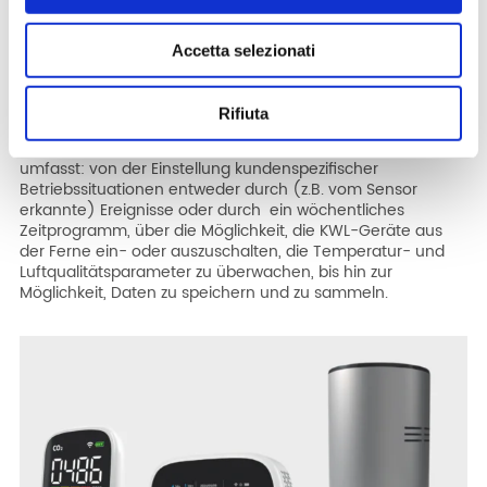
nie so einfach wie heute
Helty Home ist die neue Appp, die eine
vollständige
Accetta selezionati
Handhabung der KWL-Geräte aus der Ferne
ermöglicht.
Alle installierten Geräte lassen sich gleichzeitig mit nur
einem Tool überwachen. Eine innovative Anwendung, die
Rifiuta
für den intelligenten Einsatz durch den Endkunden
konzipiert wurde und eine ganze Reihe
neuer Funktionen
umfasst: von der Einstellung kundenspezifischer
Betriebssituationen entweder durch (z.B. vom Sensor
erkannte) Ereignisse oder durch ein wöchentliches
Zeitprogramm, über die Möglichkeit, die KWL-Geräte aus
der Ferne ein- oder auszuschalten, die Temperatur- und
Luftqualitätsparameter zu überwachen, bis hin zur
Möglichkeit, Daten zu speichern und zu sammeln.