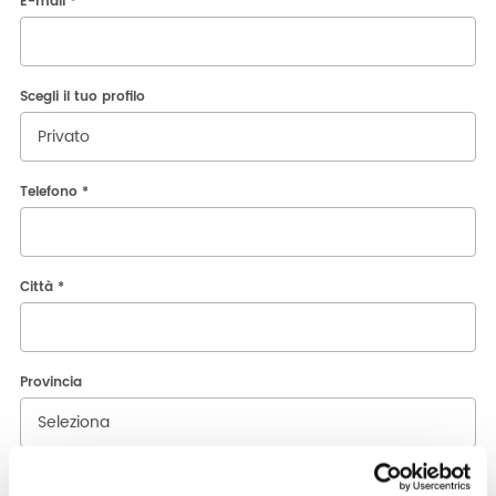
E-mail *
Scegli il tuo profilo
Telefono *
Città *
Provincia
Ho preso visione dell'
informativa sulla privacy
, e autorizzo il
trattamento dei miei dati personali in conformità alle