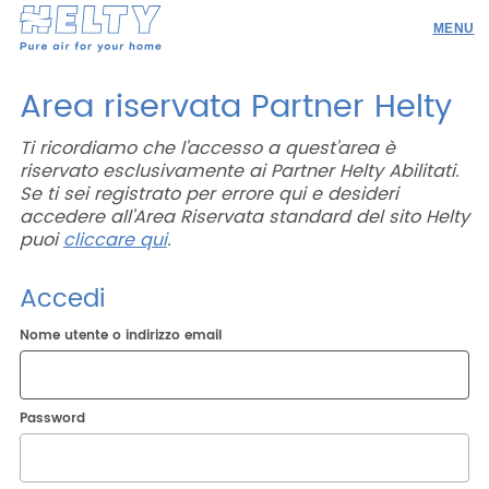
Prodotti
Area riservata Partner Helty
Professionisti
Ti ricordiamo che l’accesso a quest’area è
riservato esclusivamente ai Partner Helty Abilitati.
Academy
Se ti sei registrato per errore qui e desideri
Realizzazioni
accedere all’Area Riservata standard del sito Helty
puoi
cliccare qui
.
Risorse
Accedi
Blog
Nome utente o indirizzo email
Contatti
Password
Ricerca