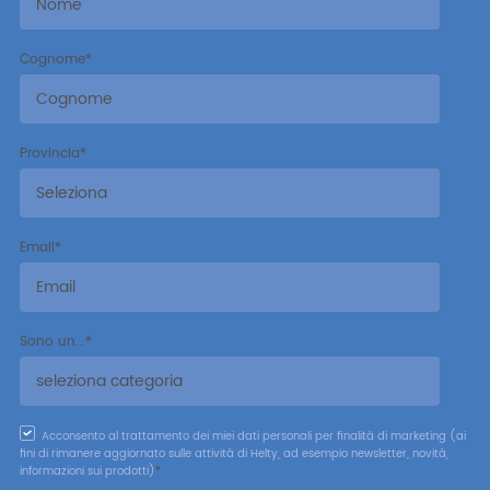
Cognome
*
Provincia
*
Email
*
Sono un...
*
Acconsento al trattamento dei miei dati personali per finalità di marketing (ai
fini di rimanere aggiornato sulle attività di Helty, ad esempio newsletter, novità,
informazioni sui prodotti)
*