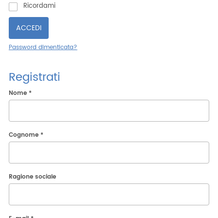
Ricordami
ITA
ENG
ESP
DEU
Azienda
Password dimenticata?
Area riservata
Area riservata CAT
Registrati
Lavora con noi
Nome *
SHOP filtri
Cognome *
Ragione sociale