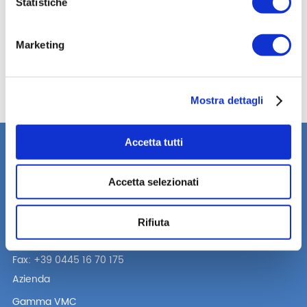
Statistiche
Dichiaro di aver letto e accettato i termini della
Concessione del diritto di utilizzo di materiali e logo Helty *
Marketing
Desidero iscrivermi alla newsletter Helty
Invia
Mostra dettagli
Accetta tutti
Accetta selezionati
Un’azienda del gruppo Alpac
Via Lago di Vico, 50
Rifiuta
36015 Schio (VI) Italy
Tel. +39 0445 16 70 174
Fax: +39 0445 16 70 175
Azienda
Gamma VMC