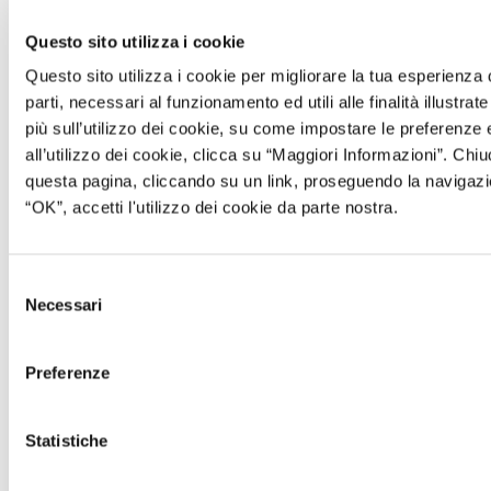
anders angegeben, keine direkte Beziehung
hat)
Questo sito utilizza i cookie
Questo sito utilizza i cookie per migliorare la tua esperienza
Google Analytics-Berichte zu Demografie und
parti, necessari al funzionamento ed utili alle finalità illustrat
Interessen
più sull’utilizzo dei cookie, su come impostare le preferenz
all’utilizzo dei cookie, clicca su “Maggiori Informazioni”. C
die zusätzliche Funktionen ermöglichen, die über die
questa pagina, cliccando su un link, proseguendo la navigazi
Standardimplementierungen von Google Analytics und die
“OK”, accetti l'utilizzo dei cookie da parte nostra.
zugehörigen Cookies nicht verfügbar sind (insbesondere
zusätzlich zu den Daten, die bereits von einer
Standardimplementierung von Google Analytics erfasst
werden, die Erfassung von Nutzerverkehrsdaten durch
Selezione
Google-Werbe-Cookies und anonyme Kennungen).
Necessari
del
Weitere Informationen über verhaltensbezogene Online-
consenso
Werbung und einige Tipps, wie Sie die Anzeige von
Preferenze
interessenbezogener Werbung im Internet deaktivieren
können, finden Sie unter www.youronlinechoices.eu/it.
Für Informationen über die Werbefunktionen von Google
Statistiche
Analytics:
https://support.google.com/adwords/answer/117120?hl=it