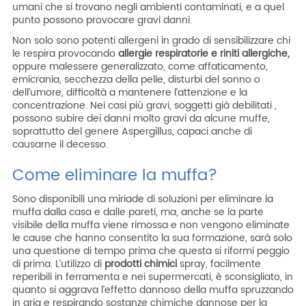
umani che si trovano negli ambienti contaminati, e a quel
punto possono provocare gravi danni.
Non solo sono potenti allergeni in grado di sensibilizzare chi
le respira provocando
allergie respiratorie e riniti allergiche,
oppure malessere generalizzato, come affaticamento,
emicrania, secchezza della pelle, disturbi del sonno o
dell’umore, difficoltà a mantenere l’attenzione e la
concentrazione. Nei casi più gravi, soggetti già debilitati ,
possono subire dei danni molto gravi da alcune muffe,
soprattutto del genere Aspergillus, capaci anche di
causarne il decesso.
Come eliminare la muffa?
Sono disponibili una miriade di soluzioni per eliminare la
muffa dalla casa e dalle pareti, ma, anche se la parte
visibile della muffa viene rimossa e non vengono eliminate
le cause che hanno consentito la sua formazione, sarà solo
una questione di tempo prima che questa si riformi peggio
di prima. L’utilizzo di
prodotti chimici
spray, facilmente
reperibili in ferramenta e nei supermercati, è sconsigliato, in
quanto si aggrava l’effetto dannoso della muffa spruzzando
in aria e respirando sostanze chimiche dannose per la