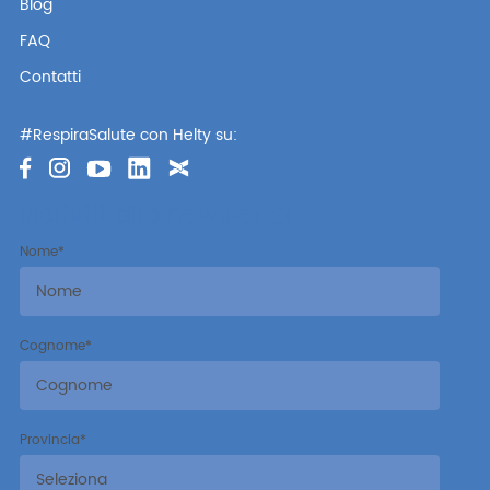
Blog
FAQ
Contatti
#RespiraSalute con Helty su:
Iscriviti alla newsletter
Nome
*
Cognome
*
Provincia
*