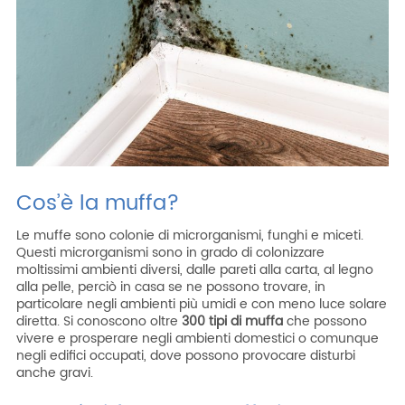
ITA
ENG
ESP
DEU
Azienda
Area riservata
Area riservata CAT
Lavora con noi
SHOP filtri
Cos’è la muffa?
Le muffe sono colonie di microrganismi, funghi e miceti.
Questi microrganismi sono in grado di colonizzare
moltissimi ambienti diversi, dalle pareti alla carta, al legno
alla pelle, perciò in casa se ne possono trovare, in
particolare negli ambienti più umidi e con meno luce solare
diretta. Si conoscono oltre
300 tipi di muffa
che possono
vivere e prosperare negli ambienti domestici o comunque
negli edifici occupati, dove possono provocare disturbi
anche gravi.