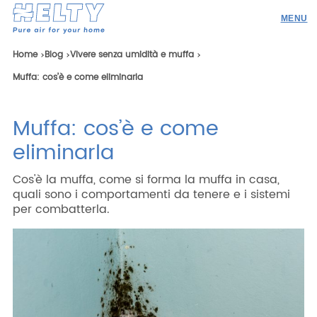
Prodotti
Home
Blog
Vivere senza umidità e muffa
Muffa: cos’è e come eliminarla
Professionisti
Academy
Muffa: cos’è e come
Realizzazioni
eliminarla
Risorse
Cos'è la muffa, come si forma la muffa in casa,
Blog
quali sono i comportamenti da tenere e i sistemi
per combatterla.
Contatti
Ricerca