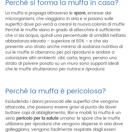
Perché si forma la muffa in casa?
La muffa si propaga attraverso le
spore,
emesse dai
microrganismi, che viaggiano in aria e si posano sulle
superfici dove poi verrà a crearsi la nuova colonia di muffe.
Perché le muffe siano in grado di attecchire è sufficiente
che ci sia acqua, quindi una percentuale di umidità nell’aria
abbastanza elevata – superiore al 60% – e che sia
presente uno strato anche minimo di sostanza nutritiva di
cui le muffe si ciberanno per poi riprodursi e andare a
colonizzare altri ambienti: cibi, carta, legno, persino uno
strato di polvere posato su un muro sono supporti ideali
che le muffe sfrutteranno per nutrirsi e riprodursi.
Perché la muffa è pericolosa?
Escludendo i danni provocati alle superfici che vengono
attaccate, che possono essere gravi al punto da dover
buttare capi di abbigliamento, libri e mobili, la muffa è un
serio
pericolo per la salute
umana: le spore che le muffe
utilizzano per riprodursi che vengono disperse in aria dove
galleggiano, vengono facilmente respirate dagli esseri