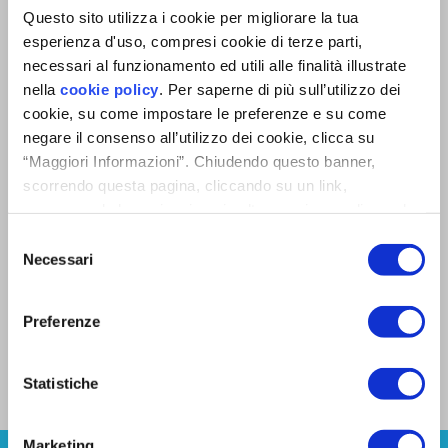
Questo sito utilizza i cookie per migliorare la tua
esperienza d'uso, compresi cookie di terze parti,
necessari al funzionamento ed utili alle finalità illustrate
nella
cookie policy
. Per saperne di più sull’utilizzo dei
cookie, su come impostare le preferenze e su come
negare il consenso all’utilizzo dei cookie, clicca su
“Maggiori Informazioni”. Chiudendo questo banner,
Come evitare muffa in camera da
scorrendo questa pagina, cliccando su un link,
letto e negli altri ambienti di casa con
proseguendo la navigazione in altra maniera o cliccando
le VMC puntuali
“OK”, accetti l'utilizzo dei cookie da parte nostra.
Selezione
Scopri perchè la VMC puntuale doppio flusso è la
Necessari
del
scelta migliore per evitare muffe nelle camere e
consenso
garantire benessere e comfort acustico in casa
Preferenze
Leggi il case study
Statistiche
Marketing