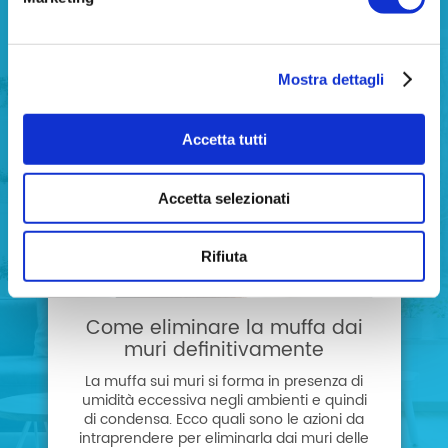
Articoli correlati
Mostra dettagli
Vivere senza umidità e
Accetta tutti
muffa
Accetta selezionati
Rifiuta
Come eliminare la muffa dai
muri definitivamente
La muffa sui muri si forma in presenza di
umidità eccessiva negli ambienti e quindi
di condensa. Ecco quali sono le azioni da
intraprendere per eliminarla dai muri delle