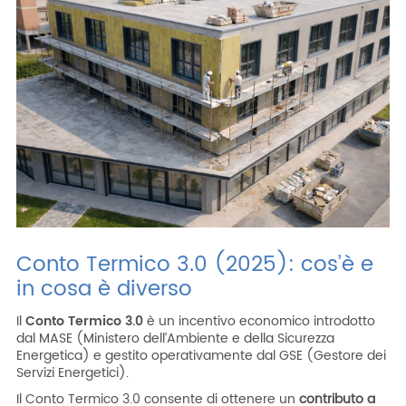
ITA
ENG
ESP
DEU
Azienda
Area riservata
Area riservata CAT
Lavora con noi
SHOP filtri
Conto Termico 3.0 (2025): cos’è e
in cosa è diverso
Il
Conto Termico 3.0
è un incentivo economico introdotto
dal MASE (Ministero dell’Ambiente e della Sicurezza
Energetica) e gestito operativamente dal GSE (Gestore dei
Servizi Energetici).
Il Conto Termico 3.0 consente di ottenere un
contributo a