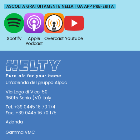
ASCOLTA GRATUITAMENTE NELLA TUA APP PREFERITA
Spotify
Apple
Overcast
Youtube
Podcast
Un’azienda del gruppo Alpac
Via Lago di Vico, 50
36015 Schio (VI) Italy
Tel. +39 0445 16 70 174
Fax: +39 0445 16 70 175
Azienda
Gamma VMC