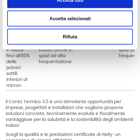
Accetta tutti
filtrazione
garantisce un
con portate da
d’aria,
avanzato
ricambio d’aria
300 a 800
assicura
con filtri
modulabile con
m³/h, offrendo
qualità del
Accetta selezionati
ePM1 80%,
portate da 250
una soluzione
indoor,
assicura
a 600 m³/h,
versatile e
comfort e
aria
assicurando
poco invasiva
risparmio
Rifiuta
sempre
comfort e
per la qualità
energetic
ricambiata
qualità dell’aria
dell’aria indoor.
anche neg
e riduce
indoor anche in
spazi più
fino all’80%
spazi ad alta
frequentat
delle
frequentazione.
polveri
sottili
inferiori al
micron.
Il Conto Termico 3.0 è una stimolante opportunità per
imprese, progettisti e installatori che vogliono proporre
soluzioni concrete, tecnicamente evolute e fiscalmente
vantaggiose per la salubrità e la sostenibilità degli ambienti
indoor.
Scegli la qualità e le prestazioni certificate di Helty: un