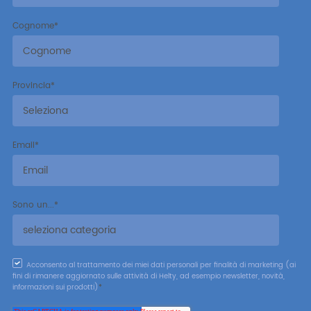
Cognome
*
Provincia
*
Email
*
Sono un...
*
Acconsento al trattamento dei miei dati personali per finalità di marketing (ai
fini di rimanere aggiornato sulle attività di Helty, ad esempio newsletter, novità,
informazioni sui prodotti)
*