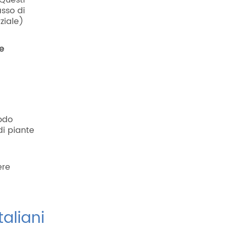
 Questi
asso di
ziale)
te
modo
di piante
ere
taliani