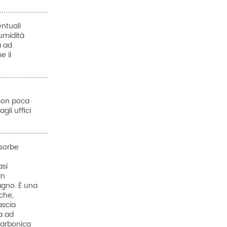
entuali
’umidità
a ad
e il
con poca
gli uffici
ssorbe
asi
in
agno. È una
che,
ascia
a ad
carbonica