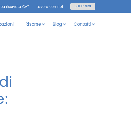
SHOP filtri
rea riservata CAT
Lavora con noi
zazioni
Risorse
Blog
Contatti
di
e: