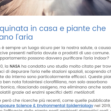
nquinata in casa e piante che
ano l'aria
 è sempre un luogo sicuro per la nostra salute, a causa
cive presenti nell’aria dovute a prodotti di uso comune.
ppartamento possono davvero purificare l’aria indoor?
80, la
NASA
ha condotto uno studio molto citato per trov
i di depurare l’aria nelle stazioni spaziali, scoprendo c
te da interno sono particolarmente efficaci. Queste pia
a ben nota fotosintesi clorofilliana, non solo assorbono
rbonica, rilasciando ossigeno, ma eliminano anche sos
latili grazie ad enzimi specifici detti
metilotrofi
.
e però che ricerche più recenti, come quelle pubblicate
Exposure Science & Environmental Epidemiology
nel 2019