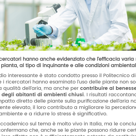
icercatori hanno anche evidenziato che l’efficacia varia
 pianta, al tipo di inquinante e alle condizioni ambiental
dio interessante è stato condotto presso il Politecnico di
 i ricercatori hanno esaminato l’uso delle piante non so
a qualità dell’aria, ma anche per
contribuire al beness
 degli abitanti di ambienti chiusi
. I risultati raccontan
patto diretto delle piante sulla purificazione dell’aria n
nte elevato, il loro contributo a migliorare la percezion
’ambiente e a ridurre lo stress è significativo.
accademico sul tema è molto vivo in Italia, ma le conclu
 confermano che, anche se le piante possono ridurre cert