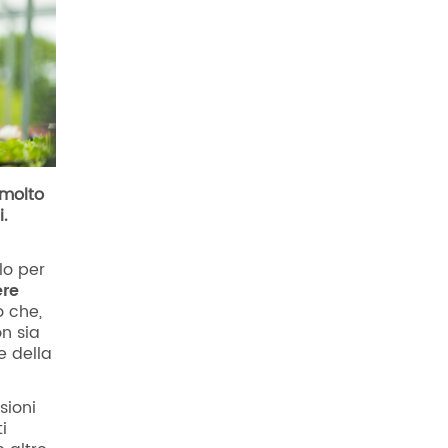
 molto
i.
lo per
ere
o che,
on sia
e della
sioni
i