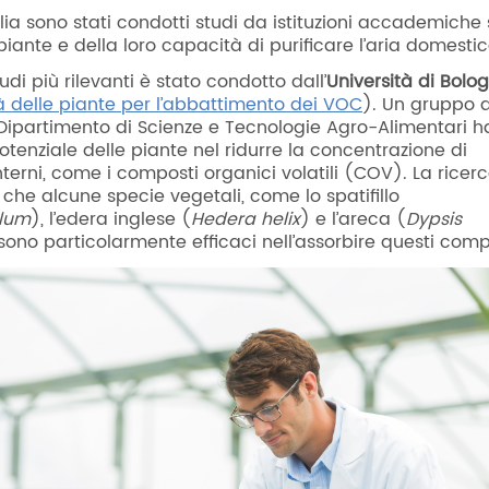
lia sono stati condotti studi da istituzioni accademiche 
iante e della loro capacità di purificare l’aria domesti
udi più rilevanti è stato condotto dall’
Università di Bolo
tà delle piante per l’abbattimento dei VOC
)
. Un gruppo d
 Dipartimento di Scienze e Tecnologie Agro-Alimentari h
potenziale delle piante nel ridurre la concentrazione di
nterni, come i composti organici volatili (COV). La ricer
che alcune specie vegetali, come lo spatifillo
llum
), l’edera inglese (
Hedera helix
) e l’areca (
Dypsis
 sono particolarmente efficaci nell’assorbire questi comp