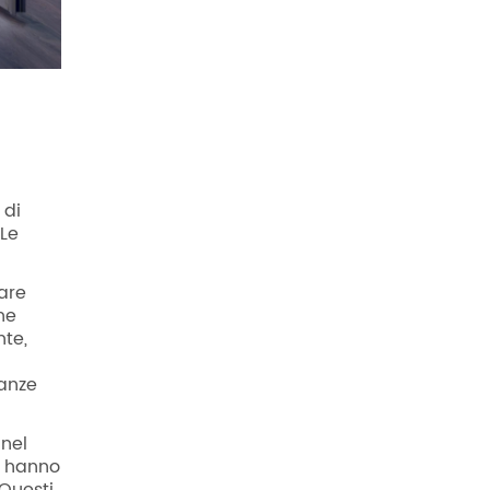
 di
 Le
are
he
nte,
tanze
 nel
, hanno