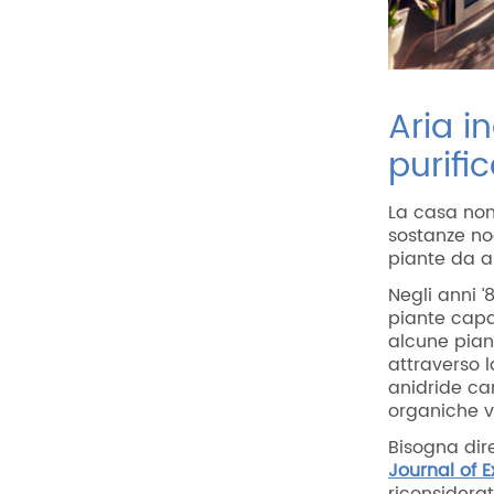
Aria i
purific
La casa non
sostanze no
piante da a
Negli anni ’
piante capac
alcune pian
attraverso l
anidride ca
organiche vo
Bisogna dir
Journal of 