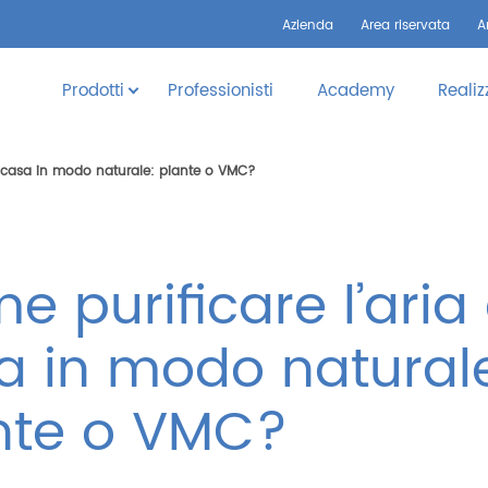
Azienda
Area riservata
A
Prodotti
Professionisti
Academy
Realiz
di casa in modo naturale: piante o VMC?
 purificare l’aria 
a in modo natural
nte o VMC?