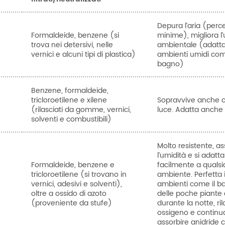
Depura l’aria (perc
Formaldeide, benzene (si
minime), migliora l
trova nei detersivi, nelle
ambientale (adatt
vernici e alcuni tipi di plastica)
ambienti umidi com
bagno)
Benzene, formaldeide,
tricloroetilene e xilene
Sopravvive anche 
(rilasciati da gomme, vernici,
luce. Adatta anche a
solventi e combustibili)
Molto resistente, a
l’umidità e si adatta
Formaldeide, benzene e
facilmente a qualsi
tricloroetilene (si trovano in
ambiente. Perfetta 
vernici, adesivi e solventi),
ambienti come il b
oltre a ossido di azoto
delle poche piante 
(proveniente da stufe)
durante la notte, ril
ossigeno e continu
assorbire anidride 