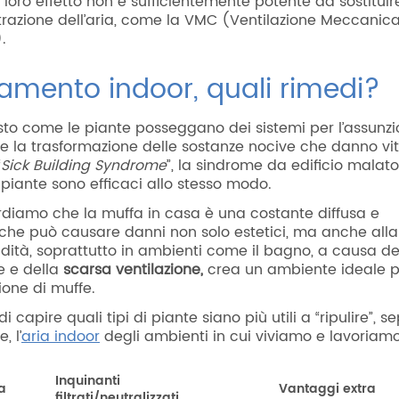
il loro effetto non è sufficientemente potente da sostituir
iltrazione dell’aria, come la VMC (Ventilazione Meccanic
.
amento indoor, quali rimedi?
to come le piante posseggano dei sistemi per l’assunzio
e la trasformazione delle sostanze nocive che danno vit
“
Sick Building Syndrome
”, la sindrome da edificio malat
 piante sono efficaci allo stesso modo.
ordiamo che la muffa in casa è una costante diffusa e
 che può causare danni non solo estetici, ma anche alla
idità, soprattutto in ambienti come il bagno, a causa de
e e della
scarsa ventilazione,
crea un ambiente ideale p
zione di muffe
.
 capire quali tipi di piante siano più utili a “ripulire”, s
, l’
aria indoor
degli ambienti in cui viviamo e lavoriamo
Inquinanti
a
Vantaggi extra
filtrati/neutralizzati