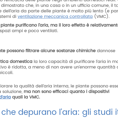
o l’efficacia delle piante negli ambienti domestici reali.
dimostrato che, in una casa o in un ufficio comune, il t
e dell’aria da parte delle piante è molto più lento (e par
istemi di
ventilazione meccanica controllata
(VMC).
 piante purificano l’aria, ma il loro effetto è relativamen
spazi ampi e poco ventilati.
iante possono filtrare alcune sostanze chimiche
dannose
atica domestica
la loro capacità di purificare l’aria in 
ativo è ridotta, a meno di non avere un’enorme quantità 
piccoli.
iorare la qualità dell’aria interna, le piante possono ess
a soluzione,
ma non sono efficaci quanto i dispositivi
d’aria
quali la VMC.
 che depurano l'aria: gli studi i