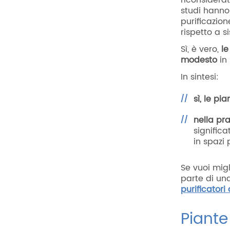
riconsiderat
studi hanno 
purificazion
rispetto a s
Sì, è vero,
le
modesto
in 
In sintesi:
sì, le p
nella pr
signific
in spazi 
Se vuoi migl
parte di un
purificatori 
Piante