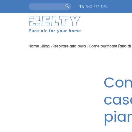
ITA
ENG
ESP
DEU
Home
Blog
Respirare aria pura
Come purificare l’aria 
Come
cas
pia