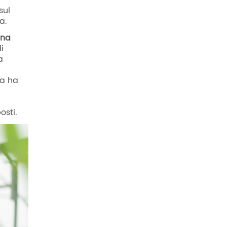
sul
ca.
gna
i
a
ca ha
osti.