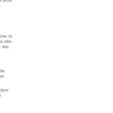
e altre
a
ne, lo
a alla
o. Ma
lle
er
eppur
.