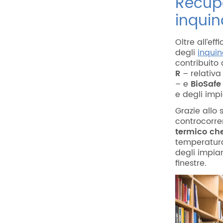
Recupe
inquin
Oltre all’eff
degli
inquin
contribuito 
R
– relativa 
– e
BioSafe
e degli impi
Grazie allo
controcorren
termico che
temperatura
degli impia
finestre.