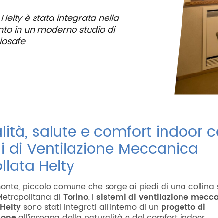
elty è stata integrata nella
to in un moderno studio di
iosafe
lità, salute e comfort indoor c
i di Ventilazione Meccanica
llata Helty
onte, piccolo comune che sorge ai piedi di una collina 
 Metropolitana di
Torino
, i
sistemi di ventilazione mecc
 Helty
sono stati integrati all’interno di un
progetto di
zione
all’insegna della naturalità e del comfort indoor.