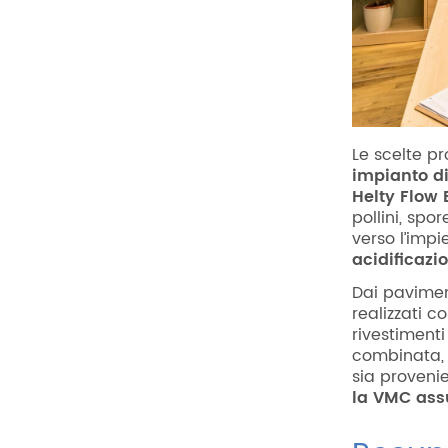
Le scelte pr
impianto d
Helty Flow 
pollini, spor
verso l’imp
acidificazio
Dai paviment
realizzati c
rivestimenti
combinata, 
sia provenie
la VMC ass