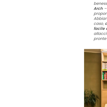
beness
Arch
propon
Abbiam
caso,
c
facile 
allacc
pronte 