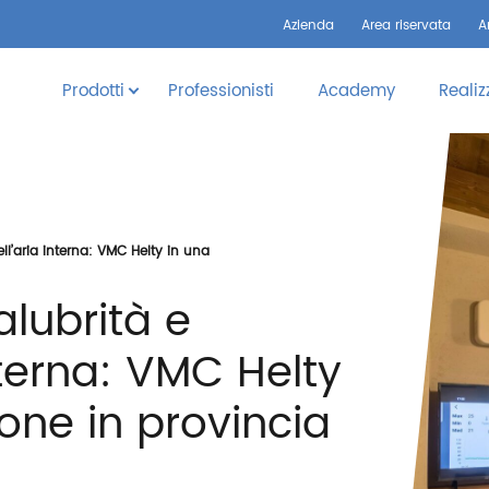
Azienda
Area riservata
A
Prodotti
Professionisti
Academy
Realiz
ell’aria interna: VMC Helty in una
alubrità e
nterna: VMC Helty
ione in provincia