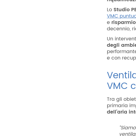
Lo
Studio P
VMC puntual
e
risparmio
decennio, r
Un intervent
degli ambi
performan
e con recup
Ventila
VMC c
Tra gli obie
primaria imp
dell’aria in
“
Siamo
ventila