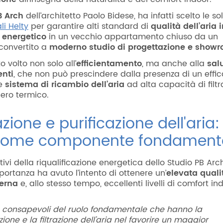
B Arch
dell’architetto Paolo Bidese, ha infatti scelto le so
i Helty
per garantire alti standard di
qualità dell’aria 
 energetico
in un vecchio appartamento chiuso da un
iconvertito a
moderno studio di progettazione e show
o volto non solo all’
efficientamento
, ma anche alla
sal
enti
, che non può prescindere dalla presenza di un effi
te
sistema di ricambio dell’aria
ad alta capacità di filtr
ero termico.
zione e purificazione dell'aria:
ome componente fondament
ttivi della riqualificazione energetica dello Studio PB Arch
ortanza ha avuto l’intento di ottenere un’
elevata quali
terna
e, allo stesso tempo, eccellenti livelli di comfort in
 consapevoli del ruolo fondamentale che hanno la
zione e la filtrazione dell’aria nel favorire un maggior