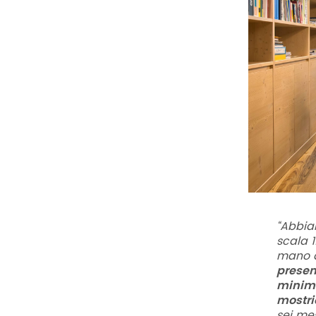
“
Abbia
scala 1
mano a
presen
minimo
mostri
sei mes