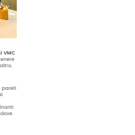
mi VMC
ttenere
altro,
 pareti
ai
inanti
, dove