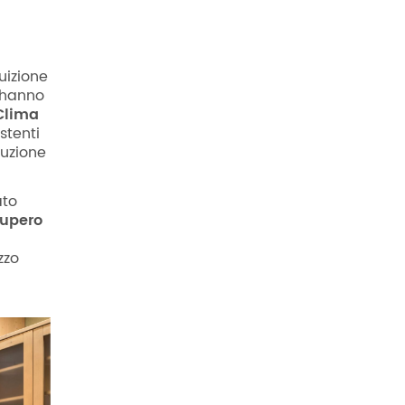
luizione
y hanno
aClima
stenti
ruzione
ato
cupero
zzo