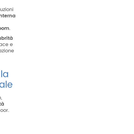
luzioni
interna
room
.
ubrità
cace e
azione
 la
ale
,
tà
door.