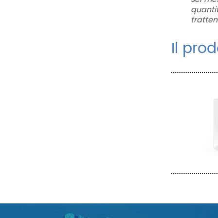
quantit
tratte
Il pro