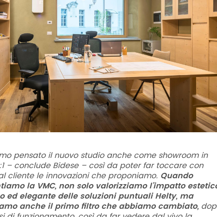
mo pensato il nuovo studio anche come showroom in
:1
– conclude Bidese –
così da poter far toccare con
l cliente le innovazioni che proponiamo.
Quando
tiamo la VMC, non solo valorizziamo l’impatto estetic
 ed elegante delle soluzioni puntuali Helty, ma
amo anche il primo filtro che abbiamo cambiato,
dop
i di funzionamento, così da far vedere dal vivo la