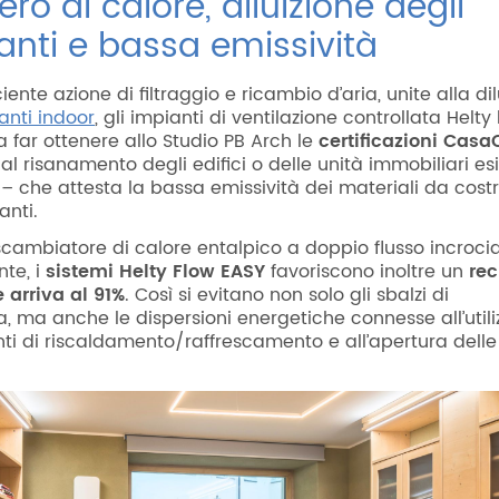
ro di calore, diluizione degli
anti e bassa emissività
iciente azione di filtraggio e ricambio d’aria, unite alla di
anti indoor
, gli impianti di ventilazione controllata Helt
a far ottenere allo Studio PB Arch le
certificazioni Cas
al risanamento degli edifici o delle unità immobiliari esi
– che attesta la bassa emissività dei materiali da cost
anti.
 scambiatore di calore entalpico a doppio flusso incroci
te, i
sistemi Helty Flow EASY
favoriscono inoltre un
re
 arriva al 91%
. Così si evitano non solo gli sbalzi di
, ma anche le dispersioni energetiche connesse all’utili
nti di riscaldamento/raffrescamento e all’apertura delle