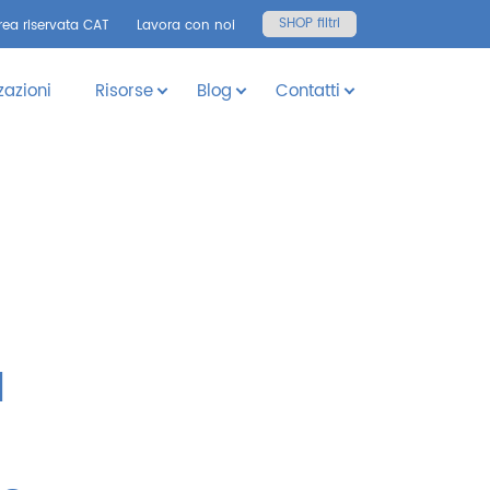
SHOP filtri
rea riservata CAT
Lavora con noi
zazioni
Risorse
Blog
Contatti
a