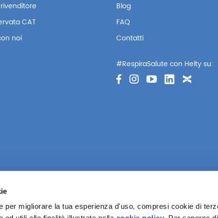
rivenditore
Blog
servata CAT
FAQ
con noi
Contatti
#RespiraSalute con Helty su:
kie
ie per migliorare la tua esperienza d'uso, compresi cookie di terze
d utili alle finalità illustrate nella
cookie policy
. Per saperne di