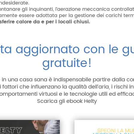
indesiderate.
ontanare gli inquinanti, l’aerazione meccanica controlla
mente essere adottata per la gestione dei carichi termi
sferire calore da e per i locali chiusi.
ta aggiornato con le g
gratuite!
e in una casa sana è indispensabile partire dalla c
 fattori che influenzano la qualità dell’aria, i rischi invi
omportamenti virtuosi e le tecnologie utili ed efficac
Scarica gli ebook Helty