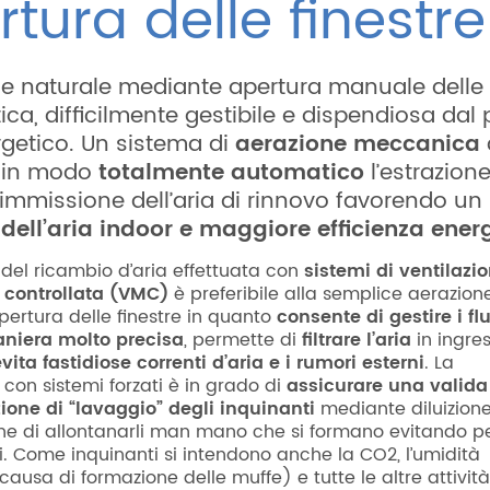
tura delle finestr
ne naturale mediante apertura manuale delle 
ica, difficilmente gestibile e dispendiosa dal 
rgetico. Un sistema di
aerazione meccanica
e in modo
totalmente automatico
l’estrazione
 l’immissione dell’aria di rinnovo favorendo un
dell’aria indoor e maggiore efficienza ener
 del ricambio d’aria effettuata con
sistemi di ventilazi
controllata (VMC)
è preferibile alla semplice aerazion
ertura delle finestre in quanto
consente di gestire i fl
aniera molto precisa
, permette di
filtrare l’aria
in ingre
vita fastidiose correnti d’aria e i rumori esterni
. La
 con sistemi forzati è in grado di
assicurare una valida
ione di “lavaggio” degli inquinanti
mediante diluizione
one di allontanarli man mano che si formano evitando p
i. Come inquinanti si intendono anche la CO2, l’umidità
causa di formazione delle muffe) e tutte le altre attività