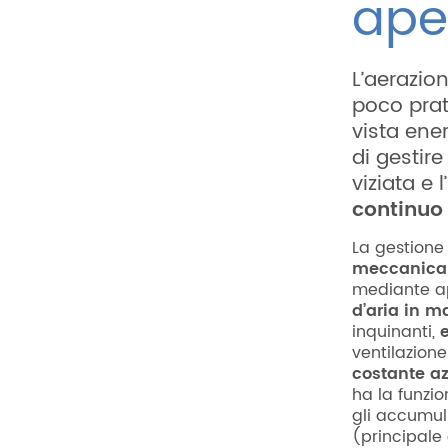
aper
L’aerazio
poco prat
vista ene
di gestir
viziata e
continuo 
La gestione
meccanica 
mediante ap
d’aria in m
inquinanti,
e
ventilazione
costante az
ha la funzi
gli accumul
(principale 