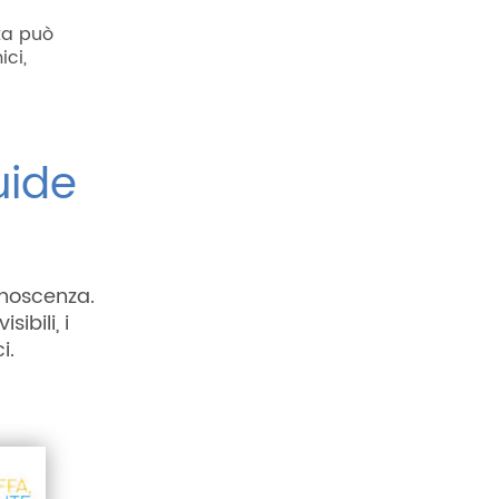
ta può
ci,
uide
onoscenza.
sibili, i
i.