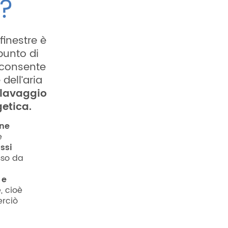
e?
finestre è
punto di
consente
 dell’aria
lavaggio
getica.
one
e
ussi
sso da
 e
, cioè
erciò