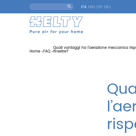
ITA
ENG
ESP
DEU
Quali vantaggi ha l’aerazione meccanica rispe
Home
FAQ
finestre?
Qua
l’a
ris