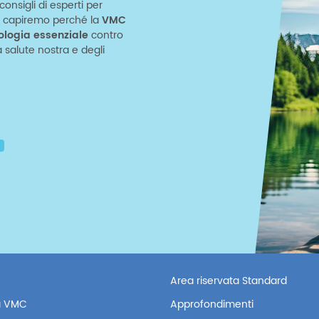
onsigli di esperti per
o e capiremo perché la
VMC
ologia essenziale
contro
salute nostra e degli
Area riservata Standard
 VMC
Approfondimenti