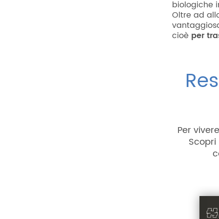
biologiche 
Oltre ad all
vantaggiosa
cioè
per tra
Res
Per viver
Scopri i
c