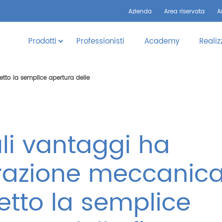
Azienda
Area riservata
A
Prodotti
Professionisti
Academy
Realiz
tto la semplice apertura delle
li vantaggi ha
erazione meccanic
petto la semplice