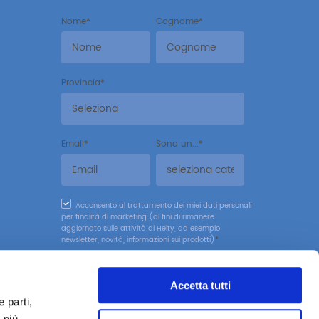
Nome
*
Cognome
*
Provincia
*
Email
*
Sono un...
*
Acconsento al trattamento dei miei dati personali
per finalità di marketing (ai fini di rimanere
aggiornato sulle attività di Helty, ad esempio
newsletter, novità, informazioni sui prodotti)
*
Accetta tutti
 parti,
 più