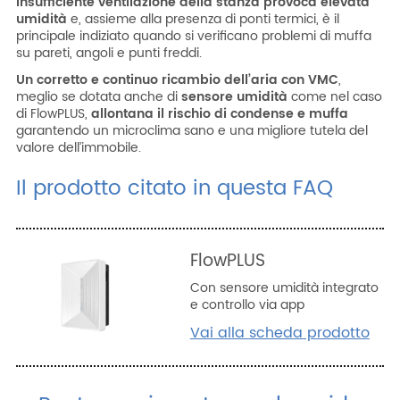
insufficiente ventilazione della stanza provoca elevata
ITA
ENG
ESP
DEU
umidità
e, assieme alla presenza di ponti termici, è il
principale indiziato quando si verificano problemi di muffa
su pareti, angoli e punti freddi.
Azienda
Un corretto e continuo ricambio dell’aria con VMC
,
Area riservata
meglio se dotata anche di
sensore umidità
come nel caso
di FlowPLUS,
allontana il rischio di condense e muffa
Area riservata CAT
garantendo un microclima sano e una migliore tutela del
valore dell’immobile.
Lavora con noi
Il prodotto citato in questa FAQ
SHOP filtri
FlowPLUS
Con sensore umidità integrato
e controllo via app
Vai alla scheda prodotto