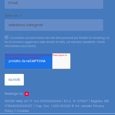
Sono un...
*
Acconsento al trattamento dei miei dati personali per finalità di marketing (ai
fini di rimanere aggiornato sulle attività di Helty, ad esempio newsletter, novità,
informazioni sui prodotti)
*
Redesign by
©2026 Helty srl | P. Iva 04109240244 | R.E.A. VI-379917 | Registro AEE
IT18040000010317 | Cap. Soc. 1.000.000,00 € int. versato
Privacy
Policy
|
Cookies