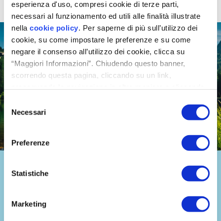
esperienza d'uso, compresi cookie di terze parti,
necessari al funzionamento ed utili alle finalità illustrate
nella
cookie policy
. Per saperne di più sull’utilizzo dei
cookie, su come impostare le preferenze e su come
negare il consenso all’utilizzo dei cookie, clicca su
“Maggiori Informazioni”. Chiudendo questo banner,
scorrendo questa pagina, cliccando su un link,
proseguendo la navigazione in altra maniera o cliccando
“OK”, accetti l'utilizzo dei cookie da parte nostra.
Selezione
Necessari
del
consenso
Preferenze
Respira salute
Statistiche
Il primo podcast che racconta l’importanza di respirare
un’aria salubre in ogni ambiente: casa, scuola, ufficio. Un
viaggio di scoperta e consapevolezza sui temi della
qualità
Marketing
dell’aria indoor
e sui pericoli dell’inquinamento negli