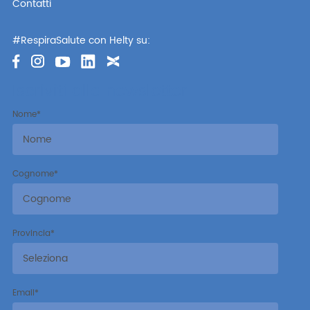
Contatti
#RespiraSalute con Helty su:
Iscriviti alla newsletter
Nome
*
Cognome
*
Provincia
*
Email
*