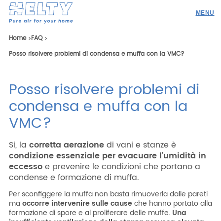
Prodotti
Home
FAQ
Posso risolvere problemi di condensa e muffa con la VMC?
Professionisti
Academy
Posso risolvere problemi di
Realizzazioni
condensa e muffa con la
Risorse
VMC?
Blog
Si, la
corretta aerazione
di vani e stanze è
Contatti
condizione essenziale per evacuare l’umidità in
eccesso
e prevenire le condizioni che portano a
condense e formazione di muffa.
Per sconfiggere la muffa non basta rimuoverla dalle pareti
ma
occorre intervenire sulle cause
che hanno portato alla
Ricerca
formazione di spore e al proliferare delle muffe.
Una