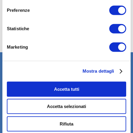
Preferenze
Statistiche
Marketing
Mostra dettagli
Ein Unternehmen der Gruppe
Alpac Holding Srl
Accetta tutti
Via Lago di Vico, 50
36015 Schio (VI) Italy
Accetta selezionati
Tel. +39 0445 16 70 174
Fax: +39 0445 16 70 175
Rifiuta
Unternehmen