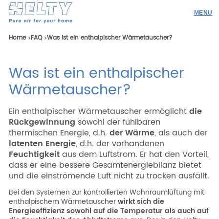
Produkte
Home
FAQ
Was ist ein enthalpischer Wärmetauscher?
Profi
Was ist ein enthalpischer
Projekte
Wärmetauscher?
Ressourcen
Ein enthalpischer Wärmetauscher ermöglicht
die
Angebotsanfrage
Rückgewinnung
sowohl der fühlbaren
thermischen Energie, d.h.
der Wärme
, als auch der
Werden Sie Händler
latenten Energie
, d.h. der vorhandenen
Feuchtigkeit
aus dem Luftstrom. Er hat den Vorteil,
dass er eine bessere Gesamtenergiebilanz bietet
und die einströmende Luft nicht zu trocken ausfällt.
Ricerca
Bei den Systemen zur kontrollierten Wohnraumlüftung mit
enthalpischem Wärmetauscher
wirkt sich die
DEU
ENG
ITA
ESP
Energieeffizienz sowohl auf die Temperatur als auch auf