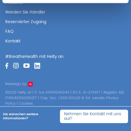
Produkte
Werden Sie Händler
Reservierter Zugang
FAQ
Kontakt
#BreatheHealth mit Helty an:
Redesign by
©2026 Helty srl | P. Iva 04109240244 | R.E.A. VI-379917 | Registro AEE
IT18040000010317 | Cap. Soc. 1.000.000,00 € int. versato
Privacy
Policy
|
Cookies
Nehmen Sie Kontakt mit uns
Sie wünschen weitere
auf!
Informationen?