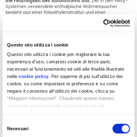
die Feuchtigkeit des Abluftstroms aus.
Der in den Helty-
Systemen verwendete enthalpische Wärmetauscher
Unternehmen
besteht aus einer Polyethylenstruktur und einer
atmungsaktiven und
antibakteriell behandelten
Membran
Beschränktes Gebiet
aus Fasermaterial. Die Temperatur wird vom Luftstrom mit
dem höheren Wert auf den Luftstrom mit dem niedrigeren
Wert übertragen, ebenso wie die Feuchtigkeit in Form von
Wasserdampf vom Luftstrom mit dem höheren
Questo sito utilizza i cookie
Dampfdruck auf die mit dem niedrigeren Dampfdruck
übertragen wird. Diese Technologie hat den Vorteil,
dass
Questo sito utilizza i cookie per migliorare la tua
eine zu trockene Zuluft vermieden wird
und gleichzeitig
esperienza d'uso, compresi cookie di terze parti,
ein besseres Feuchtigkeitsgleichgewicht im Haus erhalten
necessari al funzionamento ed utili alle finalità illustrate
bleibt.
nella
cookie policy
. Per saperne di più sull’utilizzo dei
Zertifizierte Qualität und
cookie, su come impostare le preferenze e su come
negare il consenso all’utilizzo dei cookie, clicca su
Leistung
“Maggiori Informazioni”. Chiudendo questo banner,
Die Leistung der Helty-Lüftungssysteme ist durch
scorrendo questa pagina, cliccando su un link,
das Casa Clima-Gütesiegel anerkannt und wurde
proseguendo la navigazione in altra maniera o cliccando
von BioSafe validiert.
“OK”, accetti l'utilizzo dei cookie da parte nostra.
Selezione
Necessari
del
consenso