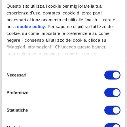
Option, die Funktionsweise und die Luftfördermengen an
Questo sito utilizza i cookie per migliorare la tua
den effektiven, in den Räumen herrschenden Bedarf
esperienza d'uso, compresi cookie di terze parti,
anzupassen
. Der Wohnkomfort ist so individuell an die
necessari al funzionamento ed utili alle finalità illustrate
persönlichen Vorlieben anpassbar und wirkt sich auch
positiv auf die Optimierung der Energiekosten aus.
nella
cookie policy
. Per saperne di più sull’utilizzo dei
cookie, su come impostare le preferenze e su come
Das in dieser FAQ erwähnte Produkt
negare il consenso all’utilizzo dei cookie, clicca su
“Maggiori Informazioni”. Chiudendo questo banner,
scorrendo questa pagina, cliccando su un link,
Flow40
proseguendo la navigazione in altra maniera o cliccando
“OK”, accetti l'utilizzo dei cookie da parte nostra.
Selezione
Das kompakteste
Necessari
wandintegrierte KWL-System.
del
Feuchtigkeitssensor
consenso
serienmäßig.
Preferenze
Zu den Produktdetails
Statistiche
Zertifizierte Qualität und