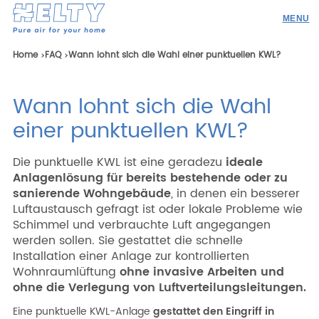
Produkte
Home
FAQ
Wann lohnt sich die Wahl einer punktuellen KWL?
Profi
Wann lohnt sich die Wahl
Projekte
einer punktuellen KWL?
Ressourcen
Die punktuelle KWL ist eine geradezu
ideale
Angebotsanfrage
Anlagenlösung für bereits bestehende oder zu
sanierende Wohngebäude
, in denen ein besserer
Werden Sie Händler
Luftaustausch gefragt ist oder lokale Probleme wie
Schimmel und verbrauchte Luft angegangen
werden sollen. Sie gestattet die schnelle
Installation einer Anlage zur kontrollierten
Ricerca
Wohnraumlüftung
ohne invasive Arbeiten und
ohne die Verlegung von Luftverteilungsleitungen.
DEU
ENG
ITA
ESP
Eine punktuelle KWL-Anlage
gestattet den Eingriff in