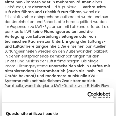
einzelnen Zimmern oder in mehreren Räumen
eines
Unternehmen
Gebäudes, um
dezentral
– d.h. punktuell –
verbrauchte
Luft abzuführen und Frischluft zuzuführen
, wobei die
Frischluft vorher entsprechend aufbereitet wurde und aus
Beschränktes Gebiet
der Unreinheiten und Schadstoffe herausgefiltert wurden.
Im Gegensatz zu KWL-Systemen mit Luftkanal erfordert die
punktuelle KWL
keine Planungsarbeiten und die
Verlegung von Luftverteilungsleitungen oder von
technischen Räumen zur Unterbringung der Lüftungs-
und Luftaufbereitungseinheit.
Die einzelnen punktuellen
Lüftungseinheiten werden an den Außenwänden platziert,
in denen entsprechende Kernlochbohrungen für den
Einlass und Auslass der Luftströme sorgen. Die Single-
Room-Lüftungssysteme
unterscheiden sich in Geräte mit
alternierendem Einstrombetrieb (auch als Push-Pull-
Geräte bekannt) und modernere punktuelle KWL-
Systeme mit kontinuierlichem Zweistrombetrieb.
Punktuelle, wandintegrierte KWL-Geräte, wie z.B. Helty Flow
40, stellen auch in Neubauten eine intelligente Alternative
zu KWL-Systemen mit Luftkanal dar, da sie u.a. die
Möglichkeit bieten, eine Luftaustauschanlage in die
Gebäudehülle zu integrieren, ohne Platz in den
Innenräumen zu beanspruchen. Eine Anlage, die aus
Questo sito utilizza i cookie
mehreren
punktuellen KWL-Geräten
besteht, bietet die