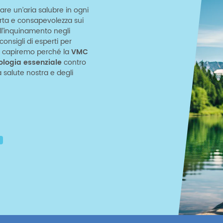
are un’aria salubre in ogni
erta e consapevolezza sui
ell’inquinamento negli
onsigli di esperti per
o e capiremo perché la
VMC
ologia essenziale
contro
salute nostra e degli