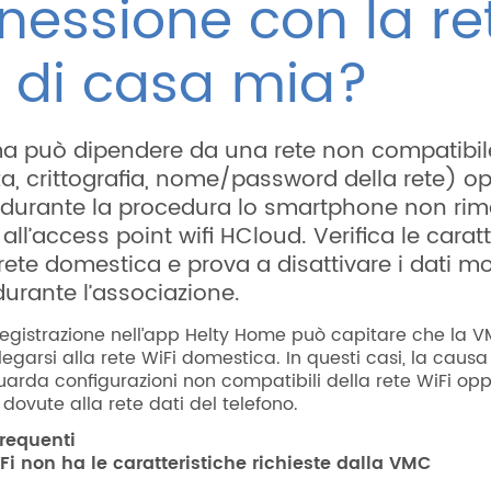
nessione con la re
i di casa mia?
ma può dipendere da una rete non compatibil
a, crittografia, nome/password della rete) o
 durante la procedura lo smartphone non ri
all’access point wifi HCloud. Verifica le caratt
rete domestica e prova a disattivare i dati mob
durante l’associazione.
registrazione nell’app Helty Home può capitare che la 
legarsi alla rete WiFi domestica. In questi casi, la causa
arda configurazioni non compatibili della rete WiFi op
 dovute alla rete dati del telefono.
requenti
WiFi non ha le caratteristiche richieste dalla VMC