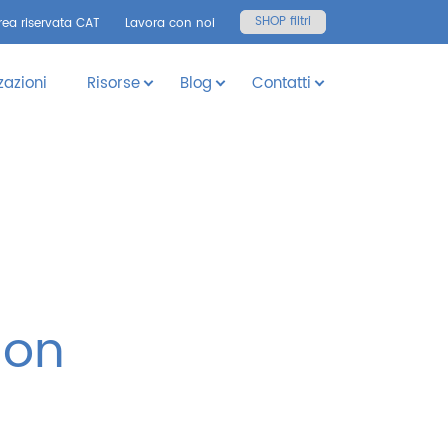
SHOP filtri
rea riservata CAT
Lavora con noi
zazioni
Risorse
Blog
Contatti
non