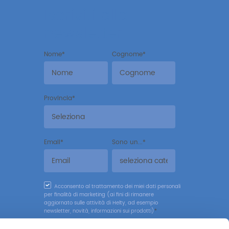
Iscriviti alla
newsletter
Nome
*
Cognome
*
Provincia
*
Email
*
Sono un...
*
Acconsento al trattamento dei miei dati personali
per finalità di marketing (ai fini di rimanere
aggiornato sulle attività di Helty, ad esempio
newsletter, novità, informazioni sui prodotti)
*