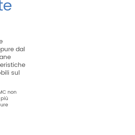
te
e
ppure dal
mane
eristiche
ili sul
VMC non
 più
pure