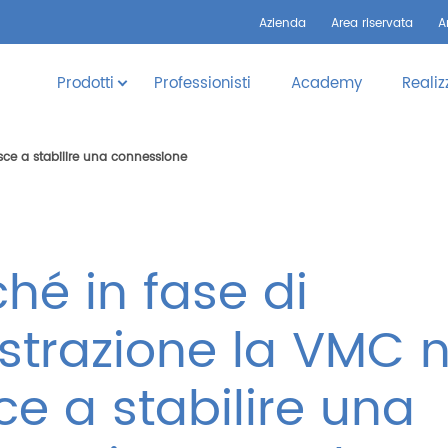
Azienda
Area riservata
A
Prodotti
Professionisti
Academy
Realiz
esce a stabilire una connessione
hé in fase di
istrazione la VMC 
ce a stabilire una