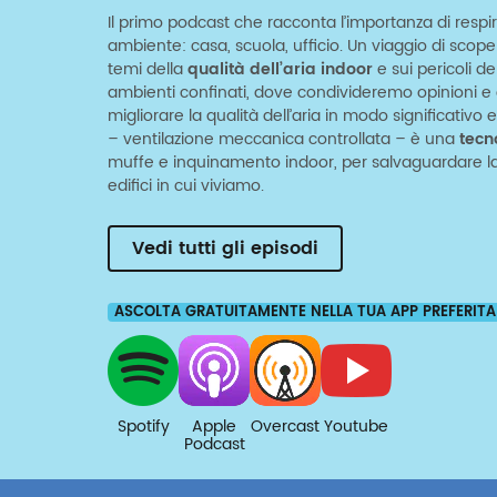
Il primo podcast che racconta l’importanza di respir
ambiente: casa, scuola, ufficio. Un viaggio di scop
temi della
qualità dell’aria indoor
e sui pericoli d
ambienti confinati, dove condivideremo opinioni e c
migliorare la qualità dell’aria in modo significativ
– ventilazione meccanica controllata – è una
tecn
muffe e inquinamento indoor, per salvaguardare la 
edifici in cui viviamo.
Vedi tutti gli episodi
ASCOLTA GRATUITAMENTE NELLA TUA APP PREFERITA
Spotify
Apple
Overcast
Youtube
Podcast