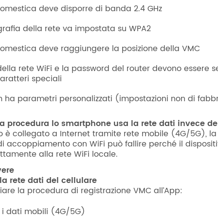
domestica deve disporre di banda 2.4 GHz
ografia della rete va impostata su WPA2
domestica deve raggiungere la posizione della VMC
della rete WiFi e la password del router devono essere 
aratteri speciali
 ha parametri personalizzati (impostazioni non di fabbr
la procedura lo smartphone usa la rete dati invece de
no è collegato a Internet tramite rete mobile (4G/5G), la
i accoppiamento con WiFi può fallire perché il disposit
ttamente alla rete WiFi locale.
vere
 la rete dati del cellulare
ziare la procedura di registrazione VMC all’App:
a i dati mobili (4G/5G)