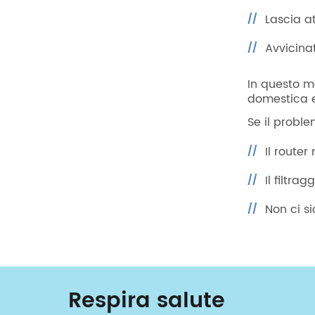
Lascia at
Avvicina
In questo mo
domestica e
Se il proble
Il router
Il filtra
Non ci si
Respira salute