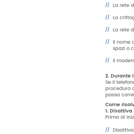
La rete 
La critt
La rete 
Il nome 
spazi o c
Il modem
2. Durante 
Se il telefo
procedura d
passa corre
Come risol
1. Disattiva
Prima di ini
Disattiv