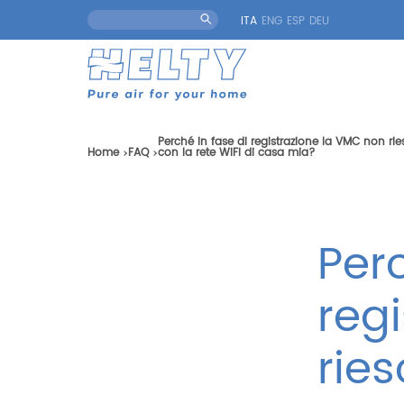
ITA
ENG
ESP
DEU
Perché in fase di registrazione la VMC non ri
Home
FAQ
con la rete WiFi di casa mia?
Perc
reg
ries