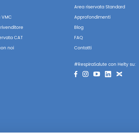
Area riservata Standard
 VMC
Approfondimenti
rivenditore
Blog
servata CAT
FAQ
con noi
Contatti
#RespiraSalute con Helty su: