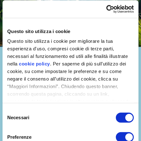
Questo sito utilizza i cookie
Questo sito utilizza i cookie per migliorare la tua
esperienza d'uso, compresi cookie di terze parti,
Respira salute
necessari al funzionamento ed utili alle finalità illustrate
nella
cookie policy
. Per saperne di più sull’utilizzo dei
Il primo podcast che racconta l’importanza di respirare
cookie, su come impostare le preferenze e su come
un’aria salubre in ogni ambiente: casa, scuola, ufficio. Un
negare il consenso all’utilizzo dei cookie, clicca su
viaggio di scoperta e consapevolezza sui temi della
qualità
“Maggiori Informazioni”. Chiudendo questo banner,
dell’aria indoor
e sui pericoli dell’inquinamento negli
ambienti confinati, dove condivideremo opinioni e consigli di
scorrendo questa pagina, cliccando su un link,
esperti per migliorare la qualità dell’aria in modo significativo
proseguendo la navigazione in altra maniera o cliccando
e capiremo perché la
VMC
– ventilazione meccanica
“OK”, accetti l'utilizzo dei cookie da parte nostra.
Selezione
controllata – è una
tecnologia essenziale
contro muffe e
Necessari
del
inquinamento indoor, per salvaguardare la salute nostra e
degli edifici in cui viviamo.
consenso
Preferenze