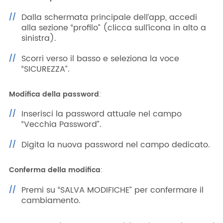
ITA
ENG
ESP
DEU
Dalla schermata principale dell’app, accedi
alla sezione “profilo” (clicca sull’icona in alto a
Azienda
sinistra).
Area riservata
Scorri verso il basso e seleziona la voce
Area riservata CAT
“SICUREZZA”.
Lavora con noi
Modifica della password
:
SHOP filtri
Inserisci la password attuale nel campo
“Vecchia Password”.
Digita la nuova password nel campo dedicato.
Conferma della modifica
:
Premi su “SALVA MODIFICHE” per confermare il
cambiamento.