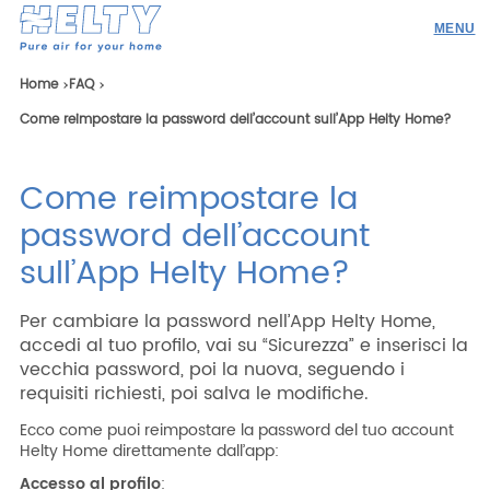
Prodotti
Home
FAQ
Come reimpostare la password dell’account sull’App Helty Home?
Professionisti
Academy
Come reimpostare la
Realizzazioni
password dell’account
Risorse
sull’App Helty Home?
Blog
Per cambiare la password nell’App Helty Home,
Contatti
accedi al tuo profilo, vai su “Sicurezza” e inserisci la
vecchia password, poi la nuova, seguendo i
requisiti richiesti, poi salva le modifiche.
Ecco come puoi reimpostare la password del tuo account
Helty Home direttamente dall’app:
Ricerca
Accesso al profilo
: