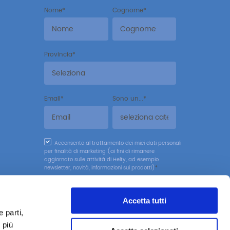
Nome
*
Cognome
*
Provincia
*
Email
*
Sono un...
*
Acconsento al trattamento dei miei dati personali
per finalità di marketing (ai fini di rimanere
aggiornato sulle attività di Helty, ad esempio
newsletter, novità, informazioni sui prodotti)
*
Accetta tutti
 parti,
 più