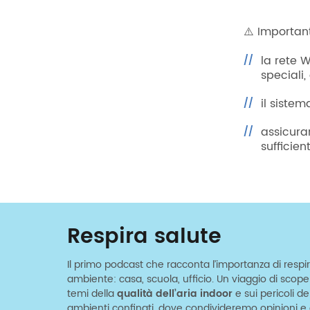
⚠️ Importan
la rete 
speciali
il siste
assicurar
sufficie
Respira salute
Il primo podcast che racconta l’importanza di respir
ambiente: casa, scuola, ufficio. Un viaggio di scop
temi della
qualità dell’aria indoor
e sui pericoli d
ambienti confinati, dove condivideremo opinioni e c