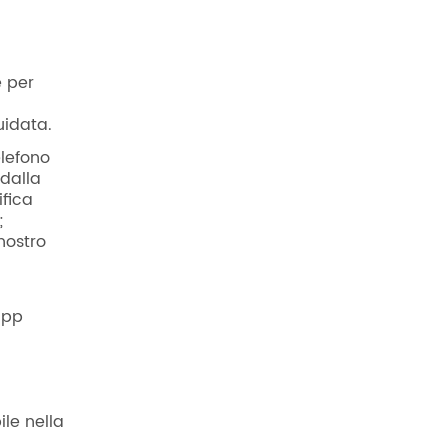
e per
uidata.
elefono
 dalla
ifica
;
nostro
’app
ile nella