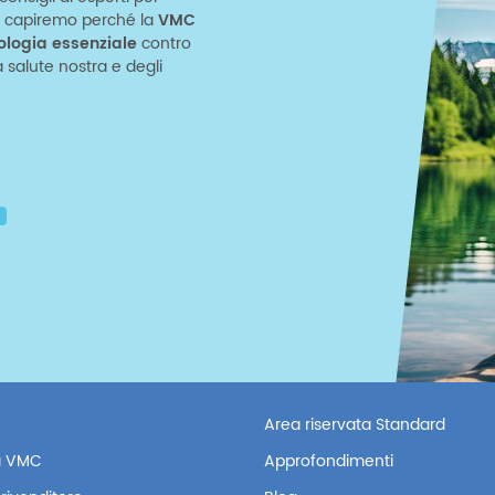
o e capiremo perché la
VMC
ologia essenziale
contro
salute nostra e degli
Area riservata Standard
 VMC
Approfondimenti