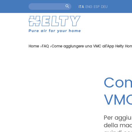
ITA
ENG
ESP
DEU
Home
FAQ
Come aggiungere una VMC all’App Helty Ho
Com
VMC
Per aggiu
della ma