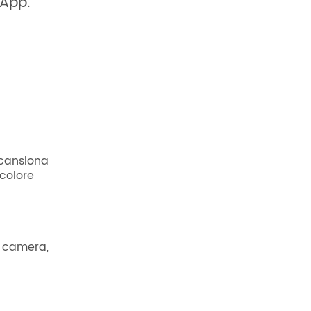
’App.
 scansiona
 colore
, camera,