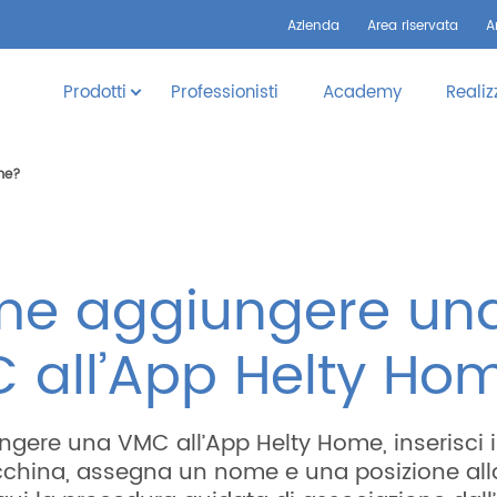
Azienda
Area riservata
A
Prodotti
Professionisti
Academy
Realiz
me?
e aggiungere un
 all’App Helty Ho
ngere una VMC all’App Helty Home, inserisci il
cchina, assegna un nome e una posizione al