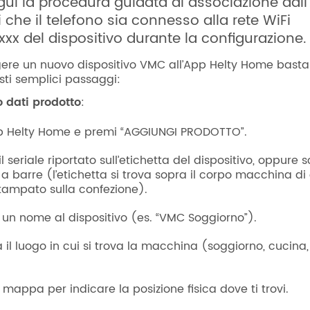
gui la procedura guidata di associazione dall
 che il telefono sia connesso alla rete WiFi
xx del dispositivo durante la configurazione.
ere un nuovo dispositivo VMC all’App Helty Home basta
sti semplici passaggi:
 dati prodotto
:
pp Helty Home e premi “AGGIUNGI PRODOTTO”.
 il seriale riportato sull’etichetta del dispositivo, oppure
 a barre (l’etichetta si trova sopra il corpo macchina di
stampato sulla confezione).
un nome al dispositivo (es. “VMC Soggiorno”).
a il luogo in cui si trova la macchina (soggiorno, cucina
mappa per indicare la posizione fisica dove ti trovi.