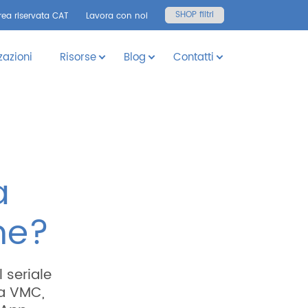
SHOP filtri
rea riservata CAT
Lavora con noi
zazioni
Risorse
Blog
Contatti
a
me?
 seriale
la VMC,