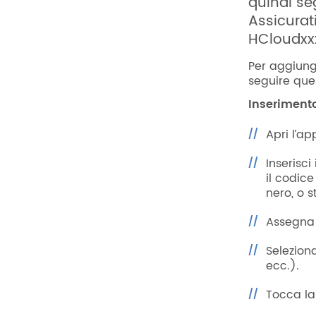
quindi se
Assicurati
HCloudxxx
Per aggiung
seguire que
Inserimento
Apri l’a
Inserisci
il codice
nero, o 
Assegna 
Selezion
ecc.).
Tocca la 