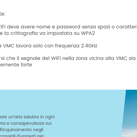
te:
WiFi deve avere nome e password senza spazi o caratter
, e la crittografia va impostata su WPA2
ma VMC lavora solo con frequenza 2.4GHz
si che il segnale del WiFi nella zona vicina alla VMC sia
ntemente forte
are un’aria salubre in ogni
erta e consapevolezza sui
ell’inquinamento negli
onsigli di esperti per