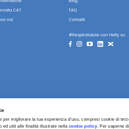
rivenditore
Blog
servata CAT
FAQ
con noi
Contatti
#RespiraSalute con Helty su:
kie
ie per migliorare la tua esperienza d'uso, compresi cookie di terze
d utili alle finalità illustrate nella
cookie policy
. Per saperne di