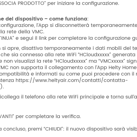
SSOCIA PRODOTTO” per iniziare la configurazione.
e del dispositivo – come funziona
:
configurazione, l’App si disconnetterà temporaneament
lla rete della VMC.
INUA” e segui il link per completare la configurazione g
on si apre, disattiva temporaneamente i dati mobili del t
i che sia connesso alla rete WiFi “HCloudxxxxx” generata
 non visualizzi la rete “HCloudxxxxx” ma “VMCxxxxx” sign
VMC non supporta il collegamento con l’App Helty Home
compatibilità e informati su come puoi procedere con il 
stenza https://www.heltyair.com/contatti/contatta-
).
ricollega il telefono alla rete WiFi principale e torna sull
VANTI” per completare la verifica.
 concluso, premi “CHIUDI”: il nuovo dispositivo sarà visib