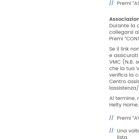
Premi “A
Associazion
Durante la 
collegarsi a
Premi “CONT
Se il link n
e assicurat
VMC (N.B. se
che la tua 
verifica la 
Centro assi
lassistenza/
Al termine, 
Helty Home.
Premi “A
Una volta
lista.