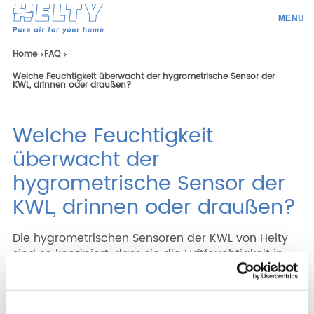
Produkte
Home
FAQ
Welche Feuchtigkeit überwacht der hygrometrische Sensor der
Profi
KWL, drinnen oder draußen?
Projekte
Welche Feuchtigkeit
Ressourcen
überwacht der
Angebotsanfrage
hygrometrische Sensor der
Werden Sie Händler
KWL, drinnen oder draußen?
Die
hygrometrischen Sensoren
der KWL von Helty
sind so konzipiert, dass sie die Luftfeuchtigkeit in
Ricerca
den Innenräumen messen und dem Gerät so
ermöglichen, die Luftfördermenge in jedem
einzelnen Raum anzupassen.
DEU
ENG
ITA
ESP