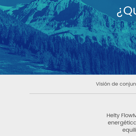
¿Qu
Visión de conjun
Helty Flo
energética
equil