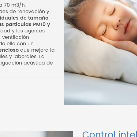
a 70 m3/h,
des de renovación y
viduales de tamaño
as partículas PM10 y
medad y los agentes
 ventilación
do ello con un
encioso
que mejora la
es y laborales. La
rtiguación acústica de
Control inte