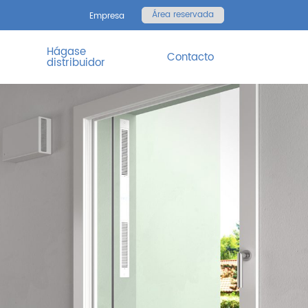
Área reservada
Empresa
Hágase
Contacto
distribuidor