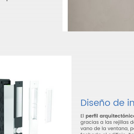
Diseño de i
El
perfil arquitectóni
gracias a las rejillas 
vano de la ventana, 