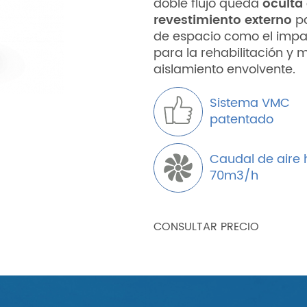
doble flujo queda
oculta
revestimiento externo
pa
de espacio como el impact
para la rehabilitación y 
aislamiento envolvente.
Sistema VMC
patentado
Caudal de aire 
70m3/h
CONSULTAR PRECIO