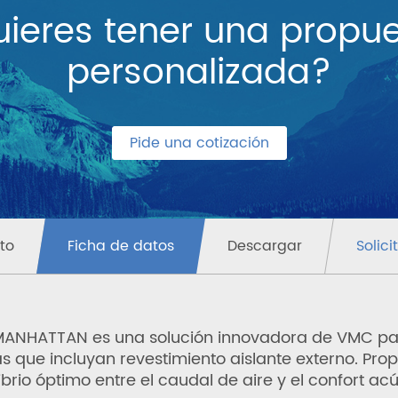
ieres tener una propu
personalizada?
Pide una cotización
to
Ficha de datos
Descargar
Solici
wMANHATTAN es una solución innovadora de VMC pa
s que incluyan revestimiento aislante externo. Pro
ibrio óptimo entre el caudal de aire y el confort acú