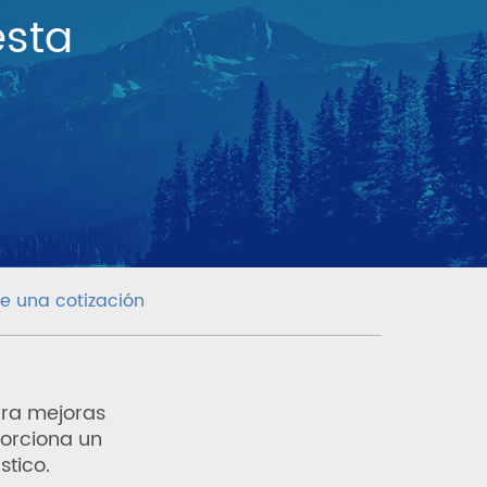
esta
te una cotización
ra mejoras
porciona un
stico.