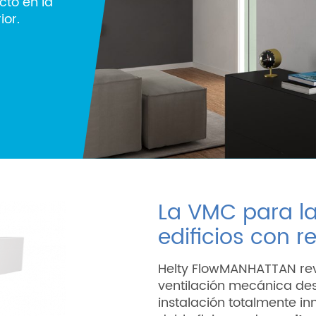
cto en la
ior.
La VMC para la
edificios con r
Helty FlowMANHATTAN rev
ventilación mecánica des
instalación totalmente i