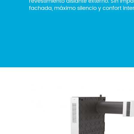
revestimiento aislante externo. Sin impa
fachada, máximo silencio y confort inter