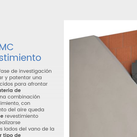
VMC
stimiento
 fase de investigación
ar y patentar una
cidos para afrontar
teria de
una combinación
imiento, con
to del aire queda
de
revestimiento
ealizarse
s lados del vano de la
 tipo de