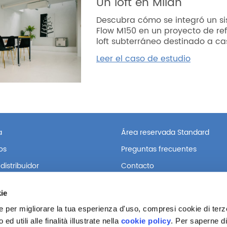
Un loft en Milán
Descubra cómo se integró un si
Flow M150 en un proyecto de re
loft subterráneo destinado a ca
Leer el caso de estudio
a
Área reservada Standard
os
Preguntas frecuentes
istribuidor
Contacto
#RespiraSalud con Helty en:
kie
ie per migliorare la tua esperienza d'uso, compresi cookie di terze
d utili alle finalità illustrate nella
cookie policy
. Per saperne di