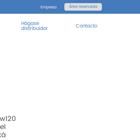
Área reservada
Empresa
Hágase
Contacto
distribuidor
ow120
el
ká