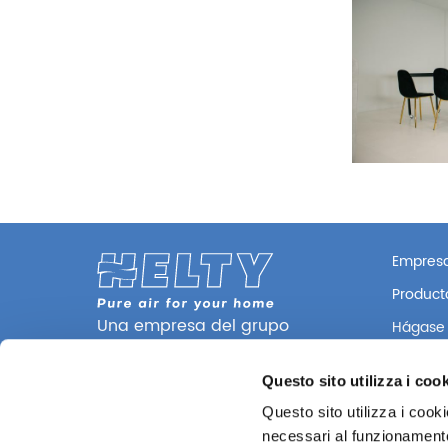
Empres
Product
Una empresa del grupo
Hágase d
Alpac
Via Lago di Vico, 50
Questo sito utilizza i coo
36015 Schio (VI) Italy
Questo sito utilizza i cook
Tel. +39 0445 16 70 174
necessari al funzionamento e