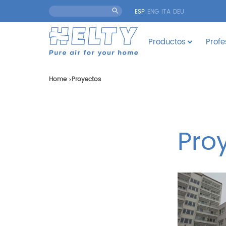
ESP
ENG
ITA
DEU
Productos
Profe
Home
Proyectos
Pro