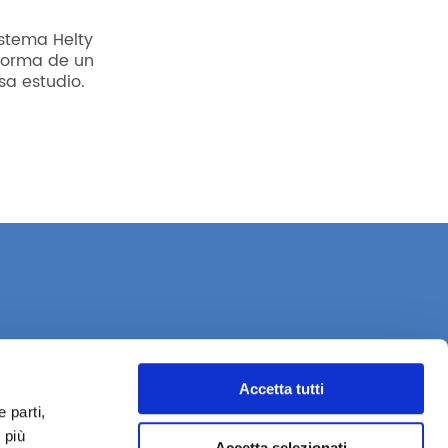
stema Helty
forma de un
sa estudio.
Accetta tutti
 parti,
 più
Accetta selezionati