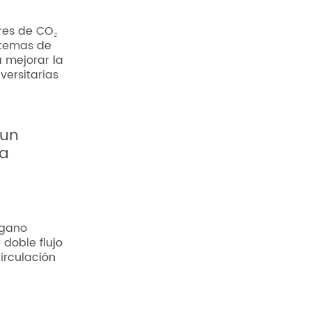
res de CO₂
stemas de
 mejorar la
versitarias
 un
ra
ugano
doble flujo
irculación