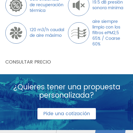
19.5 dB presión
de recuperación
sonora minima
térmica
aire siempre
limpio con los
120 m3/h caudal
filtros ePM2,5
de aire máximo
65% / Coarse
60%
CONSULTAR PRECIO
¿Quieres tener una propuesta
personalizada?
Pide una cotización