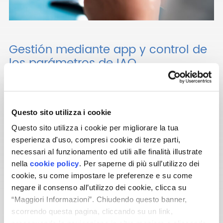
Gestión mediante app y control de
los parámetros de IAQ
El sistema
VMC a pared FlowULTRA
redefine el confort
indoor, ofreciendo prestaciones de excelencia y la máxima
flexibilidad. La integración con sensores opcionales (Radón,
CO₂ e IAQ) permite a FlowULTRA monitorizar de forma
Questo sito utilizza i cookie
continua todos los parámetros ambientales, garantizando
un aire siempre saludable en cada estancia.
Questo sito utilizza i cookie per migliorare la tua
Todo el sistema es smart: a través de la app
Helty Home
,
esperienza d'uso, compresi cookie di terze parti,
puedes gestionar la unidad de forma remota, crear
necessari al funzionamento ed utili alle finalità illustrate
escenarios personalizados y analizar el histórico de datos
nella
cookie policy
. Per saperne di più sull’utilizzo dei
para un control total e inteligente del aire en tu hogar.
cookie, su come impostare le preferenze e su come
Para una acción aún más eficaz contra el gas radón,
negare il consenso all’utilizzo dei cookie, clicca su
descubre la
versión FlowULTRA-R
.
“Maggiori Informazioni”. Chiudendo questo banner,
scorrendo questa pagina, cliccando su un link,