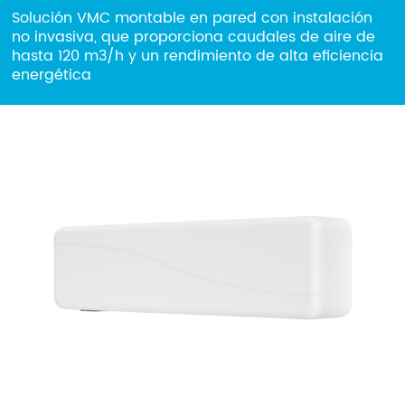
Solución VMC montable en pared con instalación
ESP
ENG
ITA
DEU
no invasiva, que proporciona caudales de aire de
hasta 120 m3/h y un rendimiento de alta eficiencia
Empresa
energética
Área reservada