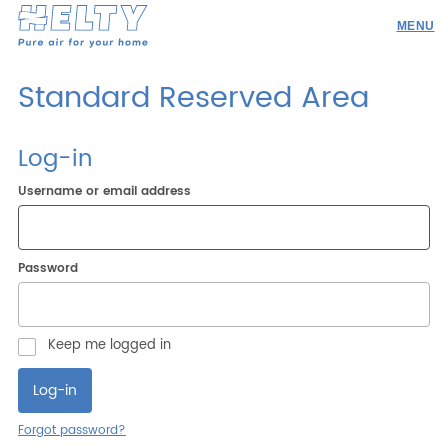
Products
Standard Reserved Area
Professionals
Log-in
Projects
Username or email address
Resources
Contacts
Password
Research
Keep me logged in
ENG
ITA
ESP
DEU
Forgot password?
Company