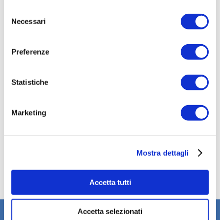
“OK”, accetti l'utilizzo dei cookie da parte nostra.
Selezione
Necessari
del
Telephone *
consenso
Preferenze
City *
Statistiche
I have read the
privacy policy
, and I authorize the
Marketing
processing of my personal data in accordance with the
provisions of EU Regulation 679/2016 (GDPR) *
I want to subscribe to Helty newsletter
Mostra dettagli
Sign in
Accetta tutti
Accetta selezionati