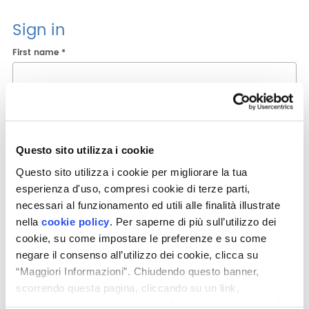
Reserved Area
Sign in
First name *
Last name *
Questo sito utilizza i cookie
Business name
Questo sito utilizza i cookie per migliorare la tua
esperienza d'uso, compresi cookie di terze parti,
necessari al funzionamento ed utili alle finalità illustrate
nella
cookie policy
. Per saperne di più sull’utilizzo dei
E-mail *
cookie, su come impostare le preferenze e su come
negare il consenso all’utilizzo dei cookie, clicca su
“Maggiori Informazioni”. Chiudendo questo banner,
scorrendo questa pagina, cliccando su un link,
Choose your profile
proseguendo la navigazione in altra maniera o cliccando