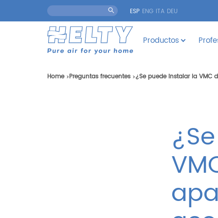
ESP
ENG
ITA
DEU
Productos
Profe
Home
Preguntas frecuentes
¿Se puede instalar la VMC 
¿Se
VMC
apa