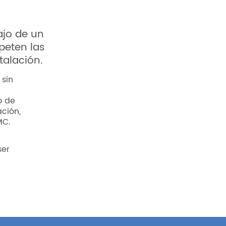
ajo de un
peten las
talación.
 sin
o de
ación,
MC.
ser