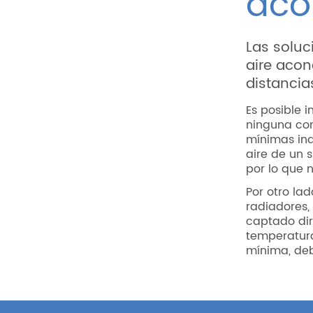
aco
Las soluc
aire acon
distancia
Es posible 
ninguna con
mínimas ind
aire de un s
por lo que 
Por otro lad
radiadores,
captado dir
temperatur
mínima, deb